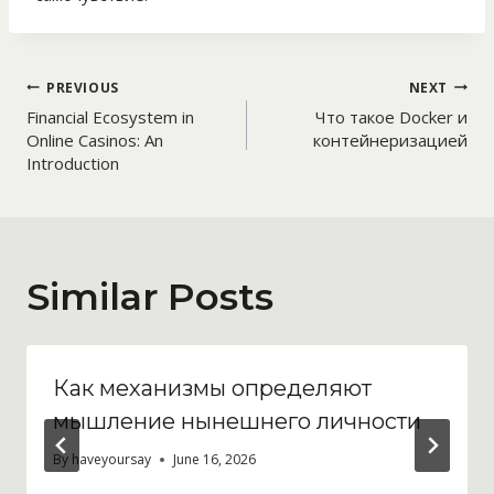
Post
PREVIOUS
NEXT
Financial Ecosystem in
Что такое Docker и
navigation
Online Casinos: An
контейнеризацией
Introduction
Similar Posts
Как механизмы определяют
мышление нынешнего личности
By
haveyoursay
June 16, 2026