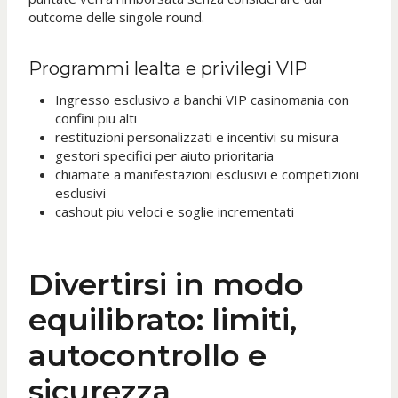
outcome delle singole round.
Programmi lealta e privilegi VIP
Ingresso esclusivo a banchi VIP casinomania con
confini piu alti
restituzioni personalizzati e incentivi su misura
gestori specifici per aiuto prioritaria
chiamate a manifestazioni esclusivi e competizioni
esclusivi
cashout piu veloci e soglie incrementati
Divertirsi in modo
equilibrato: limiti,
autocontrollo e
sicurezza