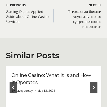
Post
PREVIOUS
NEXT
Gaming Digital: Applied
Психология боязни
navigation
Guide about Online Casino
упустить что-то
Services
существенное в
интернете
Similar Posts
Online Casino: What It Is and How
It Operates
By
haveyoursay
May 12, 2026