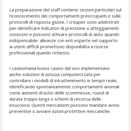
La preparazione del staff contiene sezioni particolari sul
riconoscimento dei comportamenti preoccupanti e sulle
protocolli di risposta giuste. I croupier sono addestrati
per identificare indicatori di pressione o atteggiamenti
ossessivi e possono attivare protocolli di aiuto quando
indispensabile. alleanze con enti esperte nel supporto
ai utenti difficili promettono disponibilita a risorse
professionali quando richiesto.
I casinomania bonus casino dal vivo implementano
anche soluzioni di astuzia computerizzata per
controllare i modelli di intrattenimento in tempo reale,
identificando spontaneamente comportamenti anomali
come aumenti drastici delle scommesse, round di
durata troppo lunga o schemi di rincorsa delle
insuccessi. Questi meccanismi possono mandare avvisi
preventive o avviare azioni protettive meccaniche.