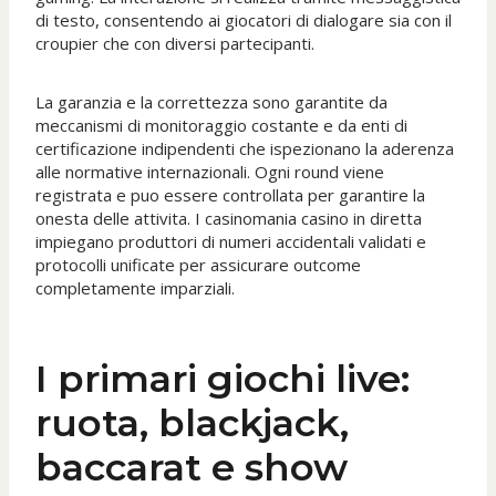
di testo, consentendo ai giocatori di dialogare sia con il
croupier che con diversi partecipanti.
La garanzia e la correttezza sono garantite da
meccanismi di monitoraggio costante e da enti di
certificazione indipendenti che ispezionano la aderenza
alle normative internazionali. Ogni round viene
registrata e puo essere controllata per garantire la
onesta delle attivita. I casinomania casino in diretta
impiegano produttori di numeri accidentali validati e
protocolli unificate per assicurare outcome
completamente imparziali.
I primari giochi live:
ruota, blackjack,
baccarat e show