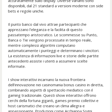
accuratamente sullo display. Diverse varianti sono
disponibili, dal 21 standard a versioni moderne con side
bets e regole uniche.
Il punto banco dal vivo attrae partecipanti che
apprezzano l’eleganza e la facilita di questo
passatempo aristocratico. Le scommesse su Punto,
Banca o Tie vengono processate in tempo reale,
mentre complessi algoritmi computano
automaticamente i punteggi e determinano i vincitori.
La esistenza di informazioni live e storie delle partite
antecedenti assiste i utenti a assumere scelte
informate.
I show interattivi incarnano la nuova frontiera
dell’innovazione nei casinomania bonus casino in diretta,
combinando aspetti di spettacolo mediatico con il
gaming tradizionale. Questi show interattivi offrono
cerchi della fortuna giganti, games premio collettivi e
host carismatici che creano un clima allegra e
appassionante. Produzioni come Acchiappa Sogni,