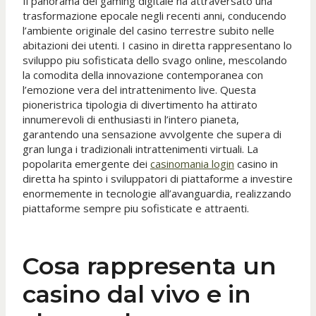
Il panorama del gaming digitale ha attraversato una
trasformazione epocale negli recenti anni, conducendo
l’ambiente originale del casino terrestre subito nelle
abitazioni dei utenti. I casino in diretta rappresentano lo
sviluppo piu sofisticata dello svago online, mescolando
la comodita della innovazione contemporanea con
l’emozione vera del intrattenimento live. Questa
pioneristrica tipologia di divertimento ha attirato
innumerevoli di enthusiasti in l’intero pianeta,
garantendo una sensazione avvolgente che supera di
gran lunga i tradizionali intrattenimenti virtuali. La
popolarita emergente dei
casinomania login
casino in
diretta ha spinto i sviluppatori di piattaforme a investire
enormemente in tecnologie all’avanguardia, realizzando
piattaforme sempre piu sofisticate e attraenti.
Cosa rappresenta un
casino dal vivo e in