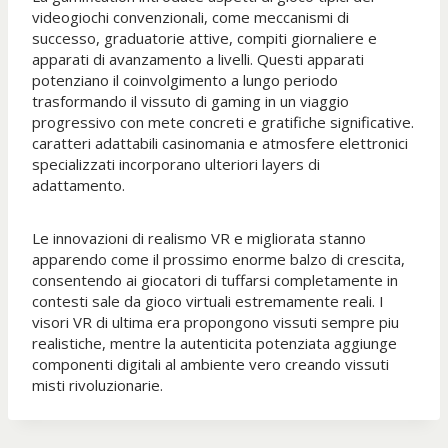
videogiochi convenzionali, come meccanismi di
successo, graduatorie attive, compiti giornaliere e
apparati di avanzamento a livelli. Questi apparati
potenziano il coinvolgimento a lungo periodo
trasformando il vissuto di gaming in un viaggio
progressivo con mete concreti e gratifiche significative.
caratteri adattabili casinomania e atmosfere elettronici
specializzati incorporano ulteriori layers di
adattamento.
Le innovazioni di realismo VR e migliorata stanno
apparendo come il prossimo enorme balzo di crescita,
consentendo ai giocatori di tuffarsi completamente in
contesti sale da gioco virtuali estremamente reali. I
visori VR di ultima era propongono vissuti sempre piu
realistiche, mentre la autenticita potenziata aggiunge
componenti digitali al ambiente vero creando vissuti
misti rivoluzionarie.