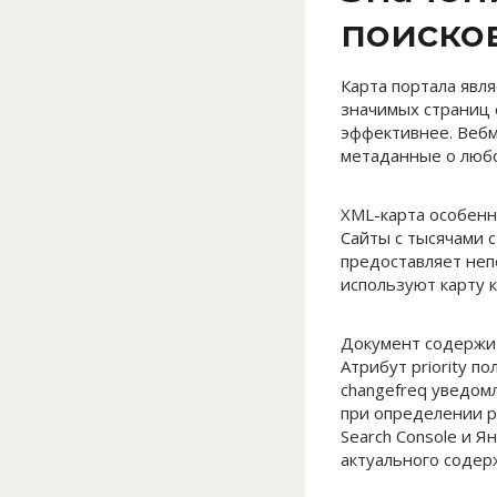
поиско
Карта портала явл
значимых страниц 
эффективнее. Вебм
метаданные о любо
XML-карта особенн
Сайты с тысячами 
предоставляет неп
используют карту 
Документ содержит 
Атрибут priority п
changefreq уведом
при определении р
Search Console и 
актуального содер