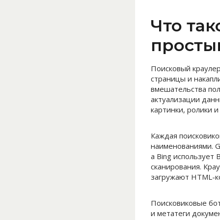
Что та
просты
Поисковый краулер
страницы и накапл
вмешательства пол
актуализации данн
картинки, ролики и
Каждая поисковико
наименованиями. G
а Bing использует
сканирования. Кра
загружают HTML-ко
Поисковиковые бот
и метатеги докуме