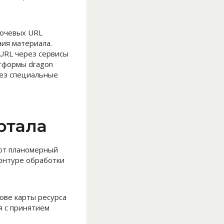
лючевых URL
ния материала.
 URL через сервисы
тформы dragon
ез специальные
ртала
уют планомерный
онтуре обработки
ове карты ресурса
я с принятием