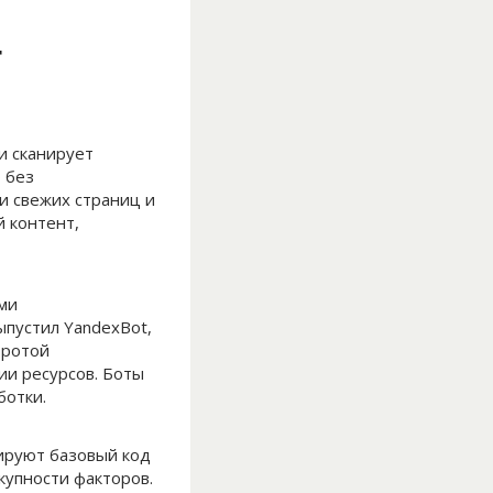
т
и сканирует
 без
и свежих страниц и
 контент,
ми
ыпустил YandexBot,
тротой
ии ресурсов. Боты
ботки.
зируют базовый код
купности факторов.