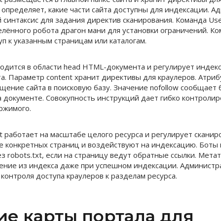
 определяет, какие части сайта доступны для индексации. 
 синтаксис для задания директив сканирования. Команда Use
лённого робота драгон мани для установки ограничений. Ком
п к указанным страницам или каталогам.
ходится в области head HTML-документа и регулирует инде
а. Параметр content хранит директивы для краулеров. Атриб
щение сайта в поисковую базу. Значение nofollow сообщает 
а документе. Совокупность инструкций дает гибко контроли
ржимого.
xt работает на масштабе целого ресурса и регулирует сканир
е конкретных страниц и воздействуют на индексацию. Боты 
 robots.txt, если на страницу ведут обратные ссылки. Метат
ение из индекса даже при успешном индексации. Админист
контроля доступа краулеров к разделам ресурса.
ие карты портала для