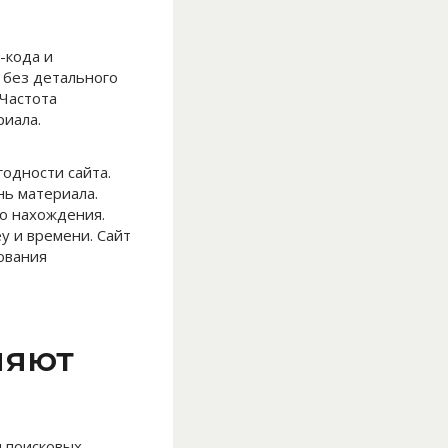
-кода и
 без детального
 Частота
риала.
одности сайта.
ь материала.
о нахождения.
 и времени. Сайт
ования
ляют
я поисковых