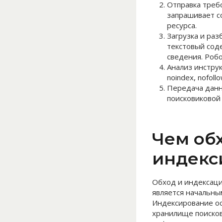
Отправка требо
запрашивает с
ресурса.
Загрузка и раз
текстовый сод
сведения. Роб
Анализ инструк
noindex, nofol
Передача данн
поисковиковой
Чем обх
индекс
Обход и индексаци
является начальны
Индексирование ос
хранилище поисков