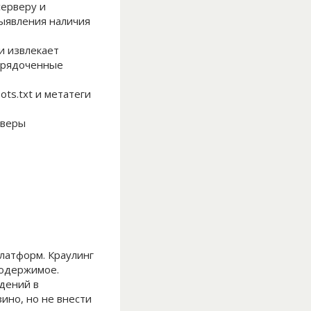
серверу и
выявления наличия
и извлекает
порядоченные
ts.txt и метатеги
рверы
латформ. Краулинг
содержимое.
дений в
ино, но не внести