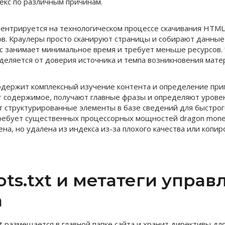
кс по различным причинам.
ентрируется на технологическом процессе скачивания HTML
в. Краулеры просто сканируют страницы и собирают данные
с занимает минимальное время и требует меньше ресурсов.
деляется от доверия источника и темпа возникновения мате
держит комплексный изучение контента и определение приг
 содержимое, получают главные фразы и определяют уровен
 структурированные элементы в базе сведений для быстрог
ебует существенных процессорных мощностей dragon money
на, но удалена из индекса из-за плохого качества или копир
ots.txt и метатеги управ
а
t размещается в главной папке сайта и хранит директивы дл