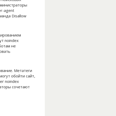
Администраторы
r-agent
анда Disallow
ксированием
ут noindex
ботам не
ровать
ование. Метатеги
могут обойти сайт,
ег noindex
раторы сочетают