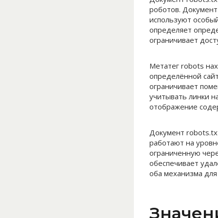
роботов. Документ
используют особый
определяет опреде
ограничивает досту
Метатег robots на
определённой сайт
ограничивает поме
учитывать линки н
отображение соде
Документ robots.t
работают на уровн
ограниченную через
обеспечивает удал
оба механизма для 
Значен