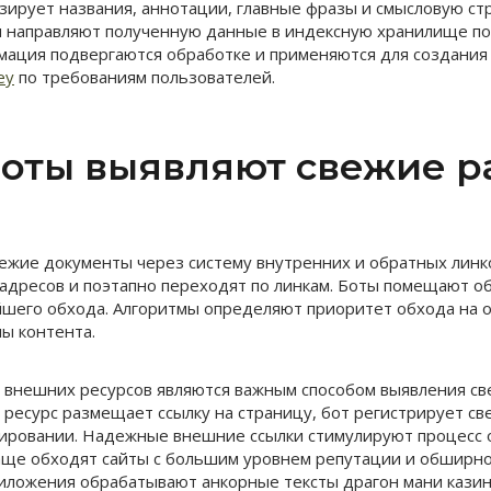
ирует названия, аннотации, главные фразы и смысловую ст
ы направляют полученную данные в индексную хранилище по
ация подвергаются обработке и применяются для создания 
ey
по требованиям пользователей.
боты выявляют свежие 
ежие документы через систему внутренних и обратных линк
 адресов и поэтапно переходят по линкам. Боты помещают 
йшего обхода. Алгоритмы определяют приоритет обхода на 
ны контента.
 внешних ресурсов являются важным способом выявления св
 ресурс размещает ссылку на страницу, бот регистрирует св
ировании. Надежные внешние ссылки стимулируют процесс 
аще обходят сайты с большим уровнем репутации и обширн
иложения обрабатывают анкорные тексты драгон мани казин