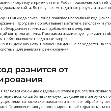
вания к серверу и приём ответа. Робот подключается к веб-
одержимое сайта. Бот изучает метаданные результата для 
бор HTML-кода сайта. Робот скачивает первичный код файла 
ержание. Программа обрабатывает метатеги, заголовки и у
от обнаруживает линки для добавления в очередь.
ций контроля доступа. Программа анализирует документ robo
low. Робот выполняет заданные запреты.
ых в индексную базу. Полученная данные передается на се
 системы для анализа и ранжирования.
од разнится от
ирования
я являются собой два отдельных этапа в работе поисковых п
м периодом, когда боты сканируют документы и загружают 
уществляется после сканирования и включает обработку све
ика. Приложения могут просканировать сайт драгон мани каз