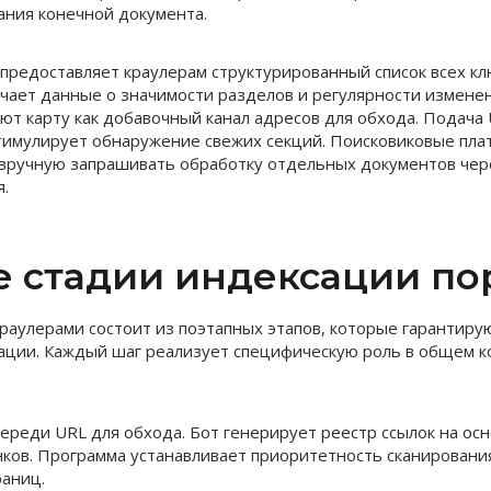
ния конечной документа.
 предоставляет краулерам структурированный список всех к
ючает данные о значимости разделов и регулярности измене
ют карту как добавочный канал адресов для обхода. Подача
тимулирует обнаружение свежих секций. Поисковиковые пла
вручную запрашивать обработку отдельных документов чер
я.
е стадии индексации по
краулерами состоит из поэтапных этапов, которые гарантир
ции. Каждый шаг реализует специфическую роль в общем к
ереди URL для обхода. Бот генерирует реестр ссылок на осн
нков. Программа устанавливает приоритетность сканировани
раниц.