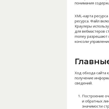
понимания содержа
XML-карта ресурса
ресурса. Файл вкл
Краулеры использу
для вебмастеров с
money разрешают 
консоли управлени
Главны
Ход обхода сайта 
получение информа
сведений.
Построение оч
и обратных ли
значимости ст