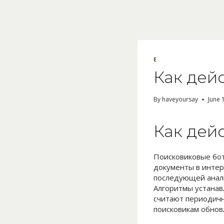
Skip
to
content
E
Как дей
By
haveyoursay
June 
Как дей
Поисковиковые бот
документы в интер
последующей анали
Алгоритмы устанав
считают периодичн
поисковикам обнов