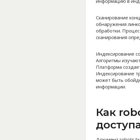
информацию в инде
Сканирование конц
обнаружения линко
обработки. Процес
сканирования опре
Индексирование со
Алгоритмы изучают
Платформа создает
Индексирование тр
может быть обойде
информации.
Как rob
доступ
Документ robots.tx