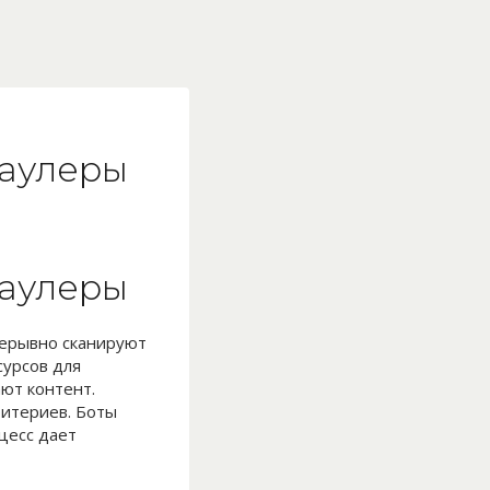
раулеры
раулеры
рерывно сканируют
сурсов для
ют контент.
ритериев. Боты
цесс дает