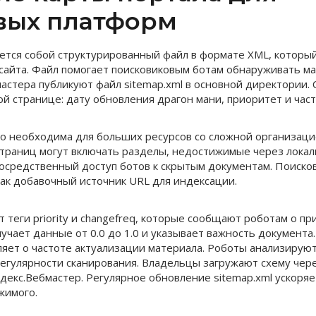
вых платформ
яется собой структурированный файл в формате XML, которы
сайта. Файл помогает поисковиковым ботам обнаруживать ма
астера публикуют файл sitemap.xml в основной директории.
й странице: дату обновления драгон мани, приоритет и час
о необходима для больших ресурсов со сложной организац
страниц могут включать разделы, недостижимые через локал
осредственный доступ ботов к скрытым документам. Поиско
как добавочный источник URL для индексации.
теги priority и changefreq, которые сообщают роботам о пр
олучает данные от 0.0 до 1.0 и указывает важность документа
ляет о частоте актуализации материала. Роботы анализиру
егулярности сканирования. Владельцы загружают схему чере
Яндекс.Вебмастер. Регулярное обновление sitemap.xml ускоря
жимого.