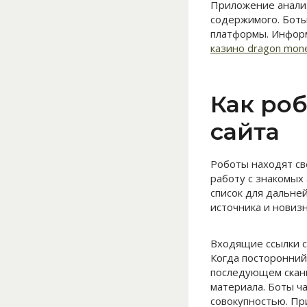
Приложение анализ
содержимого. Бот
платформы. Информ
казино dragon mon
Как ро
сайта
Роботы находят св
работу с знакомых
список для дальне
источника и новиз
Входящие ссылки с
Когда посторонний
последующем скан
материала. Боты ч
совокупностью. Пр