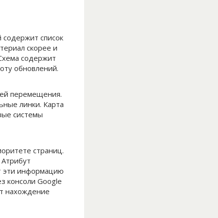
й содержит список
териал скорее и
 Схема содержит
тоту обновлений.
ией перемещения.
ьные линки. Карта
вые системы
иоритете страниц.
. Атрибут
ют эти информацию
з консоли Google
ет нахождение