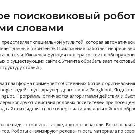
кое поисковиковый робо
ми словами
 представляет специальной утилитой, которая автоматическ
ивает данные о контенте. Приложение работает непрерывно
ьзователя. Ключевая функция сканера состоит в обнаружени
ых о существующих сайтах. Утилита обрабатывает текстовый
 структуру страниц.
вая платформа применяет собственных ботов с оригинальны
oogle задействует краулер драгон мани Googlebot, Яндекс в
 BingBot. Программы отличаются алгоритмами действия и быс
улеры копируют действия рядовых посетителей при посещен
д сайта и выделяют все гиперссылки для дальнейшего обра
ы не видят страницы так же, как пользователи. Боты анали
нтов. Роботы анализируют релевантность материала по сово