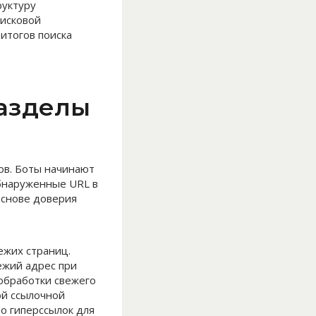
руктуру
исковой
итогов поиска
разделы
ов. Боты начинают
обнаруженные URL в
основе доверия
ежих страниц.
ежий адрес при
обработки свежего
ой ссылочной
о гиперссылок для