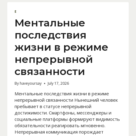
МЕССЕНДЖЕРОВ
И
E
ОПОВЕЩЕНИЙ
Ментальные
последствия
жизни в режиме
непрерывной
связанности
By
haveyoursay
July 17, 2026
Ментальные последствия жизни в режиме
непрерывной связанности Нынешний человек
пребывает в статусе непрерывной
достижимости. Смартфоны, мессенджеры и
социальные платформы формируют видимость
обязательности реагировать мгновенно.
Непрерывная коммуникация порождает