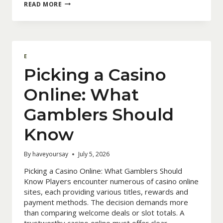
CHOOSING
READ MORE
A
CASINO
ONLINE:
WHAT
USERS
SHOULD
E
LEARN
Picking a Casino
Online: What
Gamblers Should
Know
By
haveyoursay
July 5, 2026
Picking a Casino Online: What Gamblers Should
Know Players encounter numerous of casino online
sites, each providing various titles, rewards and
payment methods. The decision demands more
than comparing welcome deals or slot totals. A