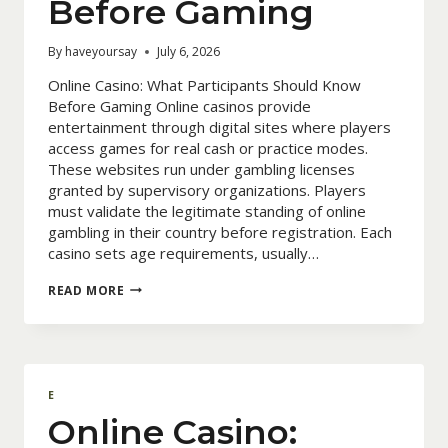
Before Gaming
By
haveyoursay
July 6, 2026
Online Casino: What Participants Should Know
Before Gaming Online casinos provide
entertainment through digital sites where players
access games for real cash or practice modes.
These websites run under gambling licenses
granted by supervisory organizations. Players
must validate the legitimate standing of online
gambling in their country before registration. Each
casino sets age requirements, usually…
ONLINE
READ MORE
CASINO:
WHAT
PARTICIPANTS
SHOULD
KNOW
BEFORE
E
GAMING
Online Casino: