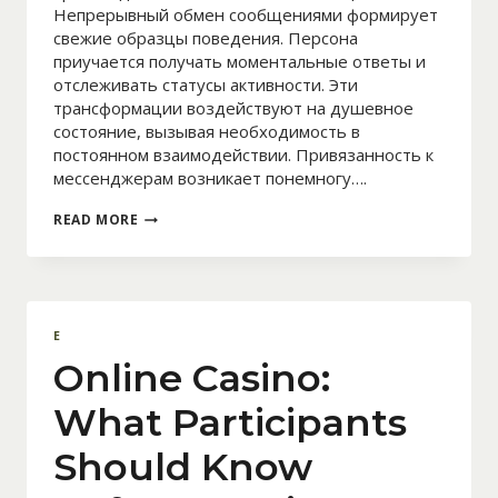
Непрерывный обмен сообщениями формирует
свежие образцы поведения. Персона
приучается получать моментальные ответы и
отслеживать статусы активности. Эти
трансформации воздействуют на душевное
состояние, вызывая необходимость в
постоянном взаимодействии. Привязанность к
мессенджерам возникает понемногу….
ПОЧЕМУ
READ MORE
ИНДИВИДЫ
СТАНОВЯТСЯ
ЭМОЦИОНАЛЬНО
ЗАВИСИМЫМИ
ОТ
МЕССЕНДЖЕРОВ
E
Online Casino:
What Participants
Should Know