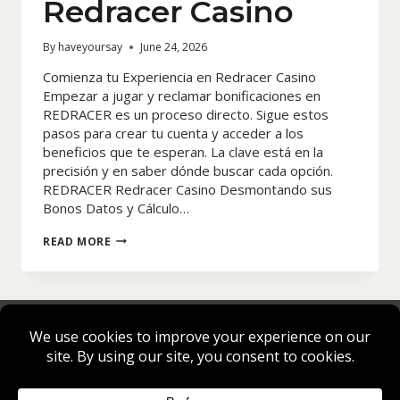
Redracer Casino
By
haveyoursay
June 24, 2026
Comienza tu Experiencia en Redracer Casino
Empezar a jugar y reclamar bonificaciones en
REDRACER es un proceso directo. Sigue estos
pasos para crear tu cuenta y acceder a los
beneficios que te esperan. La clave está en la
precisión y en saber dónde buscar cada opción.
REDRACER Redracer Casino Desmontando sus
Bonos Datos y Cálculo…
GUIA
READ MORE
BASICA
PARA
EMPEZAR
A
JUGAR
Y
RECLAMAR
BONIFICACIONES
Privacy Policy
EN
REDRACER
CASINO