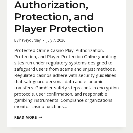
Authorization,
Protection, and
Player Protection
By
haveyoursay
July 7, 2026
Protected Online Casino Play: Authorization,
Protection, and Player Protection Online gambling
sites run under regulatory systems designed to
safeguard users from scams and unjust methods.
Regulated casinos adhere with security guidelines
that safeguard personal data and economic
transfers. Gambler safety steps contain encryption
protocols, user confirmation, and responsible
gambling instruments. Compliance organizations
monitor casino functions…
PROTECTED
READ MORE
ONLINE
CASINO
PLAY: