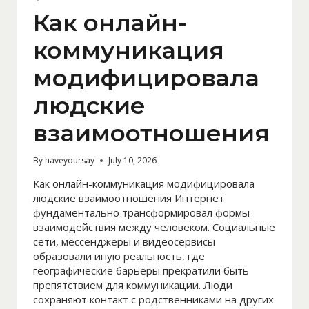
Как онлайн-
коммуникация
модифицировала
людские
взаимоотношения
By
haveyoursay
July 10, 2026
Как онлайн-коммуникация модифицировала
людские взаимоотношения Интернет
фундаментально трансформировал формы
взаимодействия между человеком. Социальные
сети, мессенджеры и видеосервисы
образовали иную реальность, где
географические барьеры прекратили быть
препятствием для коммуникации. Люди
сохраняют контакт с родственниками на других