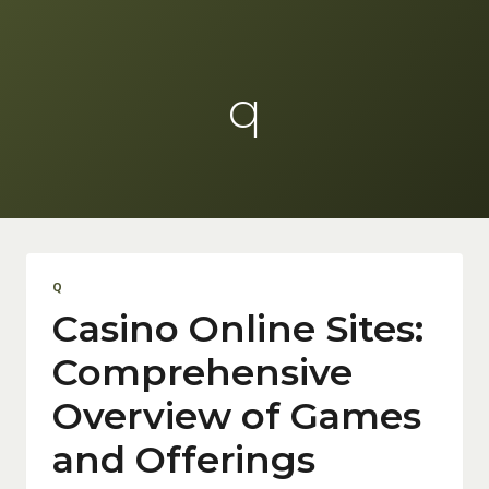
Skip
to
content
q
Q
Casino Online Sites:
Comprehensive
Overview of Games
and Offerings