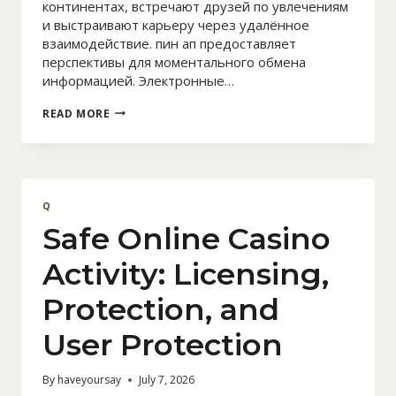
континентах, встречают друзей по увлечениям
и выстраивают карьеру через удалённое
взаимодействие. пин ап предоставляет
перспективы для моментального обмена
информацией. Электронные…
КАК
READ MORE
ОНЛАЙН-
КОММУНИКАЦИЯ
МОДИФИЦИРОВАЛА
ЛЮДСКИЕ
ВЗАИМООТНОШЕНИЯ
Q
Safe Online Casino
Activity: Licensing,
Protection, and
User Protection
By
haveyoursay
July 7, 2026