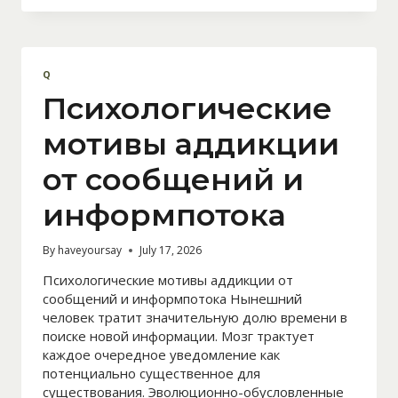
ОСТАТЬСЯ
БЕЗ
ПОДКЛЮЧЕНИЯ
К
ИНТЕРНЕТУ
Q
Психологические
мотивы аддикции
от сообщений и
информпотока
By
haveyoursay
July 17, 2026
Психологические мотивы аддикции от
сообщений и информпотока Нынешний
человек тратит значительную долю времени в
поиске новой информации. Мозг трактует
каждое очередное уведомление как
потенциально существенное для
существования. Эволюционно-обусловленные