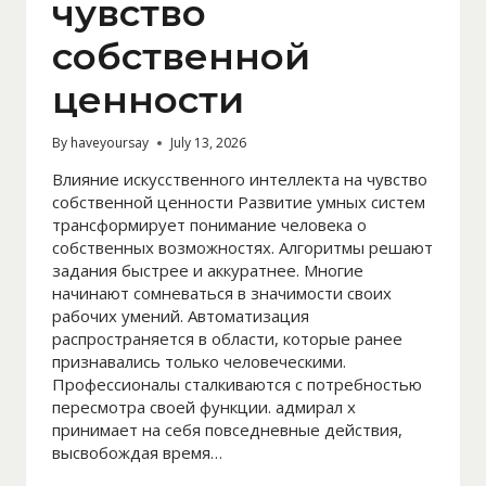
чувство
собственной
ценности
By
haveyoursay
July 13, 2026
Влияние искусственного интеллекта на чувство
собственной ценности Развитие умных систем
трансформирует понимание человека о
собственных возможностях. Алгоритмы решают
задания быстрее и аккуратнее. Многие
начинают сомневаться в значимости своих
рабочих умений. Автоматизация
распространяется в области, которые ранее
признавались только человеческими.
Профессионалы сталкиваются с потребностью
пересмотра своей функции. адмирал х
принимает на себя повседневные действия,
высвобождая время…