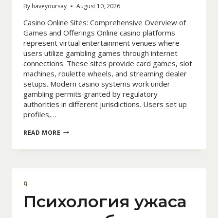
By
haveyoursay
August 10, 2026
Casino Online Sites: Comprehensive Overview of
Games and Offerings Online casino platforms
represent virtual entertainment venues where
users utilize gambling games through internet
connections. These sites provide card games, slot
machines, roulette wheels, and streaming dealer
setups. Modern casino systems work under
gambling permits granted by regulatory
authorities in different jurisdictions. Users set up
profiles,…
CASINO
READ MORE
ONLINE
SITES:
COMPREHENSIVE
OVERVIEW
OF
GAMES
Q
AND
OFFERINGS
Психология ужаса