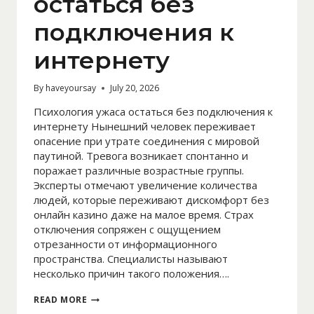
остаться без
подключения к
интернету
By
haveyoursay
July 20, 2026
Психология ужаса остаться без подключения к
интернету Нынешний человек переживает
опасение при утрате соединения с мировой
паутиной. Тревога возникает спонтанно и
поражает различные возрастные группы.
Эксперты отмечают увеличение количества
людей, которые переживают дискомфорт без
онлайн казино даже на малое время. Страх
отключения сопряжен с ощущением
отрезанности от информационного
пространства. Специалисты называют
несколько причин такого положения….
ПСИХОЛОГИЯ
READ MORE
УЖАСА