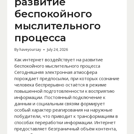
развитие
беспокойного
мыслительного
процесса
By
haveyoursay
July 24, 2026
Как интернет воздействует на развитие
беспокойного мыслительного процесса
Сегодняшняя электронная атмосфера
порождает предпосылки, при которых сознание
человека беспрерывно остаётся в режиме
повышенной подготовленности к восприятию
информации. Постоянный подключение к
данным и социальным связям формирует
особый характер реагирования на наружные
побудители, что приводит к трансформациям в
способах переработки информации. Интернет
предоставляет безграничный объём контента,