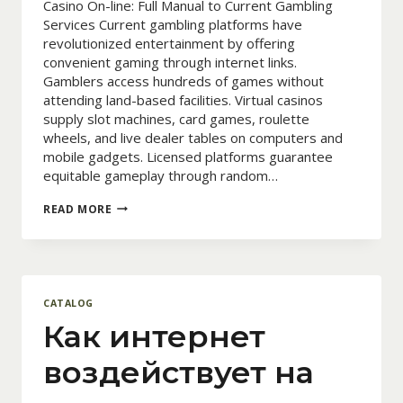
Casino On-line: Full Manual to Current Gambling
Services Current gambling platforms have
revolutionized entertainment by offering
convenient gaming through internet links.
Gamblers access hundreds of games without
attending land-based facilities. Virtual casinos
supply slot machines, card games, roulette
wheels, and live dealer tables on computers and
mobile gadgets. Licensed platforms guarantee
equitable gameplay through random…
CASINO
READ MORE
ON-
LINE:
FULL
MANUAL
TO
CURRENT
CATALOG
GAMBLING
SERVICES
Как интернет
воздействует на