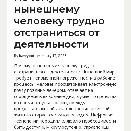
нынешнему
человеку трудно
отстраниться от
деятельности
By
haveyoursay
July 17, 2026
Почему нынешнему человеку трудно
отстраниться от деятельности Нынешний мир
требует неизменной погруженности в рабочие
процессы. Человек просматривает электронную
почту поздним вечером, отвечает на
сообщения в выходные дни, думает о проектах
во время отпуска. Граница между
профессиональной деятельностью и личной
жизнью стирается с каждым годом. Цифровые
технологии породили иллюзию необходимости
быть доступным круглосуточно. Управленцы