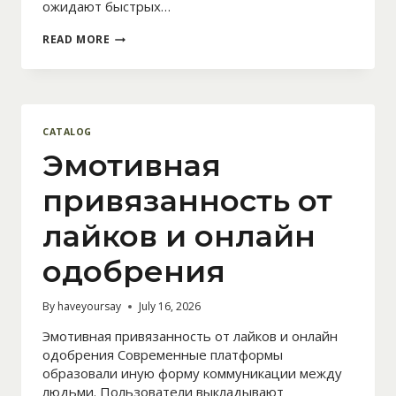
ожидают быстрых…
ПОЧЕМУ
READ MORE
НЫНЕШНЕМУ
ЧЕЛОВЕКУ
ТРУДНО
ОТСТРАНИТЬСЯ
ОТ
ДЕЯТЕЛЬНОСТИ
CATALOG
Эмотивная
привязанность от
лайков и онлайн
одобрения
By
haveyoursay
July 16, 2026
Эмотивная привязанность от лайков и онлайн
одобрения Современные платформы
образовали иную форму коммуникации между
людьми. Пользователи выкладывают