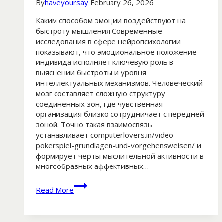
By
haveyoursay
February 26, 2026
Каким способом эмоции воздействуют на
быстроту мышления Современные
исследования в сфере нейропсихологии
показывают, что эмоциональное положение
индивида исполняет ключевую роль в
выяснении быстроты и уровня
интеллектуальных механизмов. Человеческий
мозг составляет сложную структуру
соединенных зон, где чувственная
организация близко сотрудничает с передней
зоной. Точно такая взаимосвязь
устанавливает computerlovers.in/video-
pokerspiel-grundlagen-und-vorgehensweisen/ и
формирует черты мыслительной активности в
многообразных аффективных…
Каким
Read More
способом
эмоции
воздействуют