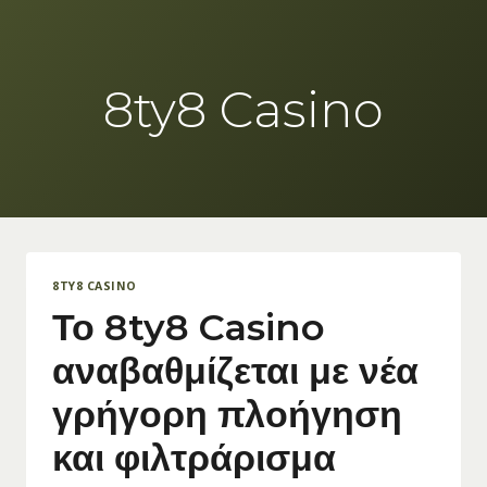
Skip
to
content
8ty8 Casino
8TY8 CASINO
Το 8ty8 Casino
αναβαθμίζεται με νέα
γρήγορη πλοήγηση
και φιλτράρισμα