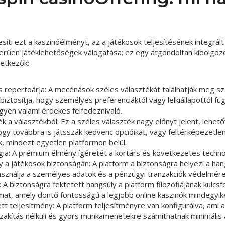
íti ezt a kaszinóélményt, az a játékosok teljesítésének integrál
rűen játéklehetőségek válogatása; ez egy átgondoltan kidolgozo
vetkezők:
s repertoárja: A mecénások széles választékát találhatják meg sz
 biztosítja, hogy személyes preferenciáktól vagy lelkiállapottól fü
gyen valami érdekes felfedeznivaló.
 a választékból: Ez a széles választék nagy előnyt jelent, lehet
ogy továbbra is játsszák kedvenc opcióikat, vagy feltérképezetle
 mindezt egyetlen platformon belül.
ógia: A prémium élmény ígéretét a kortárs és következetes techno
 a játékosok biztonságán: A platform a biztonságra helyezi a hang
ználja a személyes adatok és a pénzügyi tranzakciók védelmére
: A biztonságra fektetett hangsúly a platform filozófiájának kulc
almat, amely döntő fontosságú a legjobb online kaszinók mindegyi
t teljesítmény: A platform teljesítményre van konfigurálva, ami az
akítás nélküli és gyors munkamenetekre számíthatnak minimális á