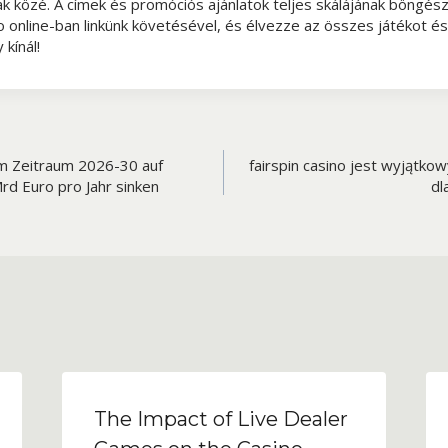
k közé. A címek és promóciós ajánlatok teljes skálájának böngé
no online-ban linkünk követésével, és élvezze az összes játékot é
kínál!
 im Zeitraum 2026-30 auf
fairspin casino jest wyjąt
n
Mrd Euro pro Jahr sinken
dl
The Impact of Live Dealer