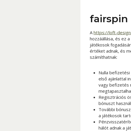
fairspi
A
https://loft-design
hozzáállása, és ez a
játékosok fogadásár
értéket adnak, és me
számíthatnak:
Nulla befizetési
első ajánlattal 
vagy befizetés 
megtapasztalhat
Regisztrációs ös
bónuszt használh
További bónuszok
a játékosok tart
Pénzvisszatérít
hálót adnak a já