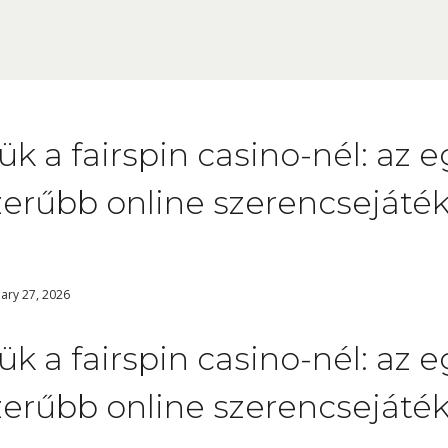
k a fairspin casino-nél: az e
erűbb online szerencsejáték
ary 27, 2026
k a fairspin casino-nél: az e
erűbb online szerencsejáték