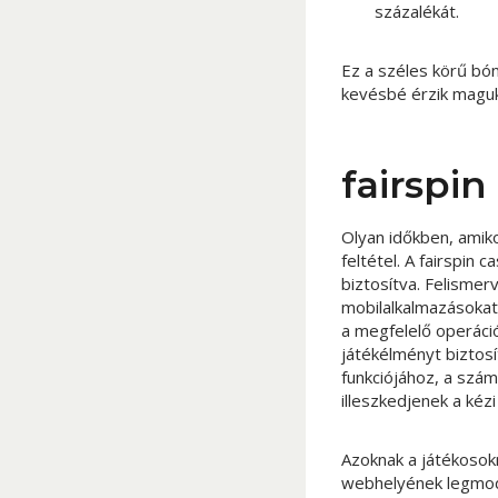
százalékát.
Ez a széles körű bó
kevésbé érzik maguk
fairspi
Olyan időkben, amik
feltétel. A fairspin
biztosítva. Felismer
mobilalkalmazásokat 
a megfelelő operáci
játékélményt biztosí
funkciójához, a szám
illeszkedjenek a kéz
Azoknak a játékosokn
webhelyének legmode