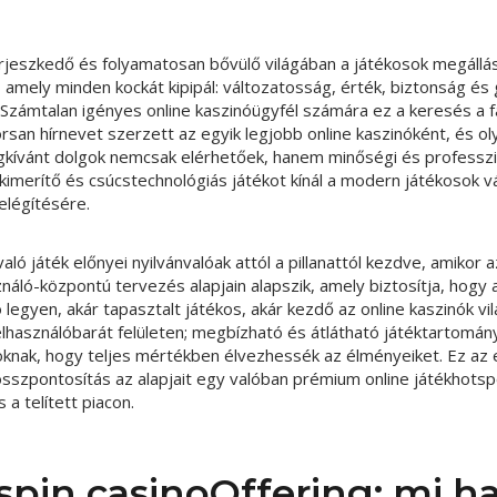
terjeszkedő és folyamatosan bővülő világában a játékosok megállás
 amely minden kockát kipipál: változatosság, érték, biztonság és
 Számtalan igényes online kaszinóügyfél számára ez a keresés a fa
orsan hírnevet szerzett az egyik legjobb online kaszinóként, és ol
egkívánt dolgok nemcsak elérhetőek, hanem minőségi és professzi
n kimerítő és csúcstechnológiás játékot kínál a modern játékosok v
elégítésére.
való játék előnyei nyilvánvalóak attól a pillanattól kezdve, amikor 
ználó-központú tervezés alapjain alapszik, amely biztosítja, hogy
legyen, akár tapasztalt játékos, akár kezdő az online kaszinók vi
elhasználóbarát felületen; megbízható és átlátható játéktartomán
oknak, hogy teljes mértékben élvezhessék az élményeiket. Ez az 
összpontosítás az alapjait egy valóban prémium online játékhotspo
 a telített piacon.
rspin casinoOffering: mi h