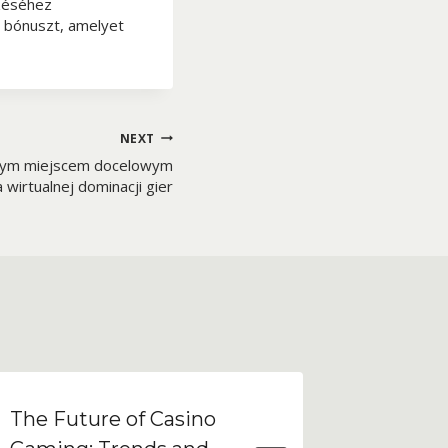
széséhez
s bónuszt, amelyet
NEXT
kowym miejscem docelowym
a wirtualnej dominacji gier
The Future of Casino
Top 10 