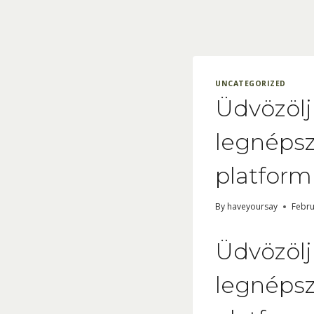
Skip
to
content
UNCATEGORIZED
Üdvözöljü
legnépsz
platform
By
haveyoursay
Febru
Üdvözöljü
legnépsz