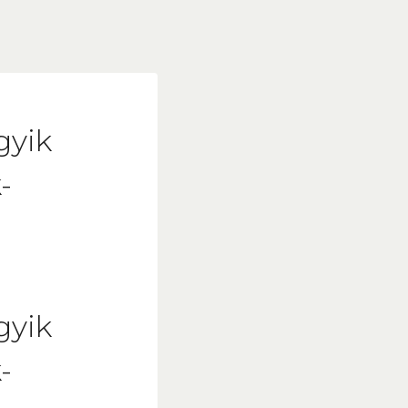
gyik
-
gyik
-