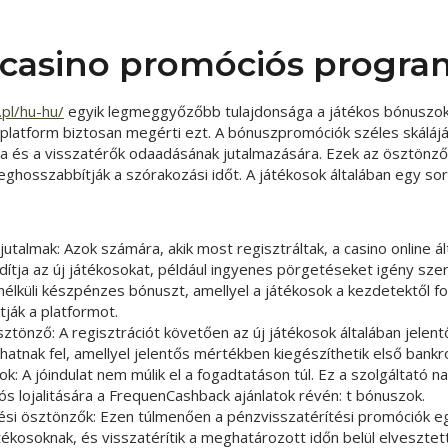
n casino promóciós progr
.pl/hu-hu/
egyik legmeggyőzőbb tulajdonsága a játékos bónuszok
 platform biztosan megérti ezt. A bónuszpromóciók széles skálájá
a és a visszatérők odaadásának jutalmazására. Ezek az ösztönző
ghosszabbítják a szórakozási időt. A játékosok általában egy sor
 jutalmak: Azok számára, akik most regisztráltak, a casino online á
indítja az új játékosokat, például ingyenes pörgetéseket igény sz
nélküli készpénzes bónuszt, amellyel a játékosok a kezdetektől f
ják a platformot.
ztönző: A regisztrációt követően az új játékosok általában jelent
atnak fel, amellyel jelentős mértékben kiegészíthetik első bankrol
: A jóindulat nem múlik el a fogadtatáson túl. Ez a szolgáltató n
ós lojalitására a FrequenCashback ajánlatok révén: t bónuszok.
ési ösztönzők: Ezen túlmenően a pénzvisszatérítési promóciók eg
tékosoknak, és visszatérítik a meghatározott időn belül elveszte