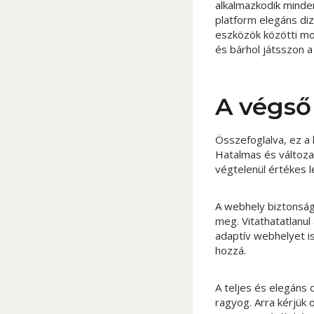
alkalmazkodik minde
platform elegáns diz
eszközök közötti mo
és bárhol játsszon a
A végső
Összefoglalva, ez a 
Hatalmas és változat
végtelenül értékes l
A webhely biztonság
meg. Vitathatatlanul
adaptív webhelyet i
hozzá.
A teljes és elegáns 
ragyog. Arra kérjük 