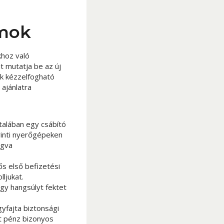
amok
hoz való
t mutatja be az új
k kézzelfogható
 ajánlatra
ltalában egy csábító
erinti nyerőgépeken
ogva
ős első befizetési
ljukat.
agy hangsúlyt fektet
yfajta biztonsági
tt pénz bizonyos