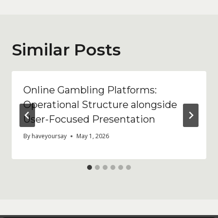
Similar Posts
Online Gambling Platforms:
Operational Structure alongside
User-Focused Presentation
By
haveyoursay
May 1, 2026