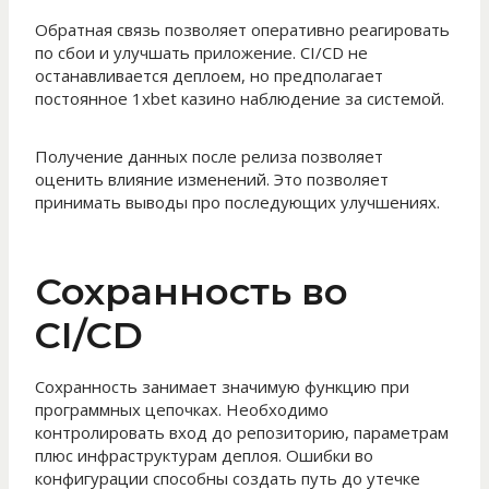
Обратная связь позволяет оперативно реагировать
по сбои и улучшать приложение. CI/CD не
останавливается деплоем, но предполагает
постоянное 1xbet казино наблюдение за системой.
Получение данных после релиза позволяет
оценить влияние изменений. Это позволяет
принимать выводы про последующих улучшениях.
Сохранность во
CI/CD
Сохранность занимает значимую функцию при
программных цепочках. Необходимо
контролировать вход до репозиторию, параметрам
плюс инфраструктурам деплоя. Ошибки во
конфигурации способны создать путь до утечке