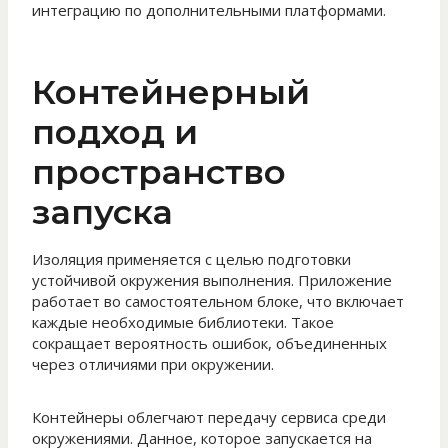
интеграцию по дополнительными платформами.
Контейнерный
подход и
пространство
запуска
Изоляция применяется с целью подготовки
устойчивой окружения выполнения. Приложение
работает во самостоятельном блоке, что включает
каждые необходимые библиотеки. Такое
сокращает вероятность ошибок, объединенных
через отличиями при окружении.
Контейнеры облегчают передачу сервиса среди
окружениями. Данное, которое запускается на