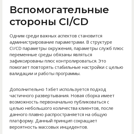
Вспомогательные
стороны CI/CD
Одним среди важных аспектов становится
администрирование параметрами. В структуре
CI/CD параметры окружения, параметры служб плюс
переменные среды обязаны являться
зафиксированы плюс контролироваться. Это
помогает повторять стабильные настройки с целью
валидации и работы программы.
Дополнительно 1хбет используется подход
частичного развертывания. Новая сборка имеет
возможность первоначально публиковаться с
целью небольшого количества клиентов, после
данного плавно распространяется на общую
платформу. Данный принцип сокращает
вероятность массовых инцидентов.