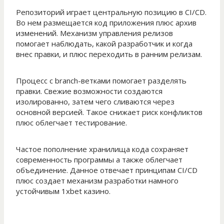
Репозиторий играет центральную позицию в CI/CD.
Во нем размещается код приложения плюс архив
изменений. Механизм управления релизов
помогает наблюдать, какой разработчик и когда
внес правки, и плюс переходить в ранним релизам.
Процесс с branch-ветками помогает разделять
правки. Свежие возможности создаются
изолированно, затем чего сливаются через
основной версией. Такое снижает риск конфликтов
плюс облегчает тестирование.
Частое пополнение хранилища кода сохраняет
современность программы а также облегчает
объединение. Данное отвечает принципам CI/CD
плюс создает механизм разработки намного
устойчивым 1xbet казино.