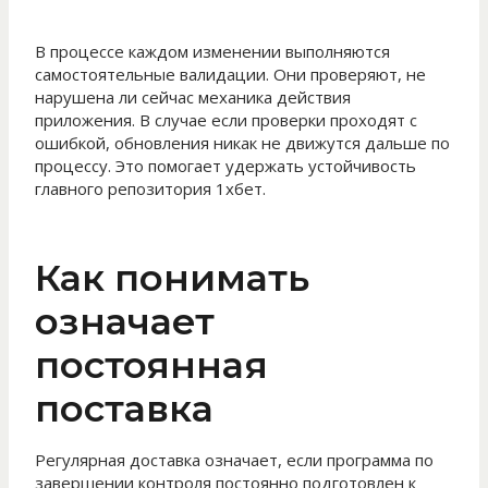
В процессе каждом изменении выполняются
самостоятельные валидации. Они проверяют, не
нарушена ли сейчас механика действия
приложения. В случае если проверки проходят с
ошибкой, обновления никак не движутся дальше по
процессу. Это помогает удержать устойчивость
главного репозитория 1хбет.
Как понимать
означает
постоянная
поставка
Регулярная доставка означает, если программа по
завершении контроля постоянно подготовлен к