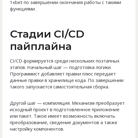
1xbet по завершении окончания работы с такими
функциями.
Стадии CI/CD
пайплайна
CI/CD формируется среди нескольких поэтапных
этапов. Начальный шаг — подготовка логики.
Программист добавляет правки плюс передает
данные правки в хранилище кода. По завершении
такого запускается самостоятельная сборка.
Другой шаг — компиляция. Механизм преобразует
исходный проект в подготовленное приложение
или пакет. Такое имеет возможность включать
преобразование, сведение документов а также
настройку компонентов.