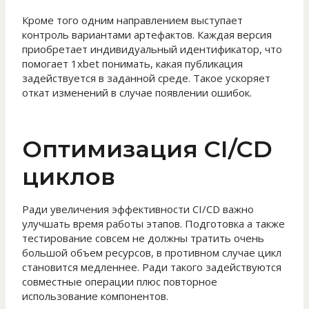
Кроме того одним направлением выступает
контроль вариантами артефактов. Каждая версия
приобретает индивидуальный идентификатор, что
помогает 1xbet понимать, какая публикация
задействуется в заданной среде. Такое ускоряет
откат изменений в случае появлении ошибок.
Оптимизация CI/CD
циклов
Ради увеличения эффективности CI/CD важно
улучшать время работы этапов. Подготовка а также
тестирование совсем не должны тратить очень
большой объем ресурсов, в противном случае цикл
становится медленнее. Ради такого задействуются
совместные операции плюс повторное
использование компонентов.