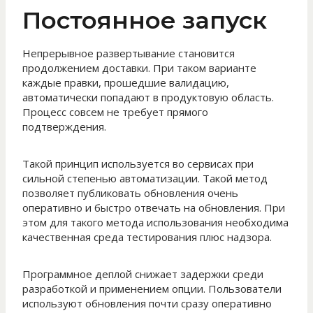
Постоянное запуск
Непрерывное развертывание становится
продолжением доставки. При таком варианте
каждые правки, прошедшие валидацию,
автоматически попадают в продуктовую область.
Процесс совсем не требует прямого
подтверждения.
Такой принцип используется во сервисах при
сильной степенью автоматизации. Такой метод
позволяет публиковать обновления очень
оперативно и быстро отвечать на обновления. При
этом для такого метода использования необходима
качественная среда тестирования плюс надзора.
Программное деплой снижает задержки среди
разработкой и применением опции. Пользователи
используют обновления почти сразу оперативно