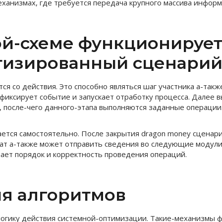
ханизмах, где требуется передача крупного массива информ
ой-схеме функционируе
тизированный сценари
ся со действия. Это способно являться шаг участника а-так
фиксирует событие и запускает отработку процесса. Далее 
, после-чего данного-этапа выполняются заданные операции
ается самостоятельно. После закрытия dragon money сценар
ат а-также может отправить сведения во следующие модул
ает порядок и корректность проведения операций.
я алгоритмов
огику действия системной-оптимизации. Такие-механизмы 