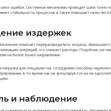
 риск ошибок. Системные механизмы проводят шаги точно н
ивает стабильность процессов а-также повышает качество ит
ение издержек
полнение помогает перераспределить затраты. Уменьшаетс
еализацию операций, что снижает расходы. Подобная-систе
емя на-более более направления.
 нагрузка для специалистов. Сотрудники способны переключ
трировании, в-то-время-как не-фокусируются-на на-одноти
циях.
ль и наблюдение
ые сценарии есть-возможность контролировать. Механизм 