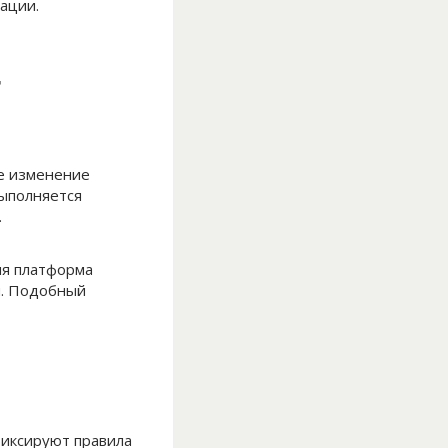
ации.
т
й
же изменение
выполняется
.
ия платформа
и. Подобный
фиксируют правила