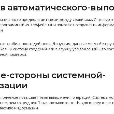
 в автоматического-вып
ация часто предполагает связи между сервисами. С-целью э
 программный-интерфейс. Они помогают отправлять информ
и.
ют стабильность действия. Допустим, данные могут без-руч
нкеты к систему сведений или в службу уведомлений. Это со
ной проверки.
е-стороны системной-
зации
ыполнение повышает темп выполнения операций. Система м
нее, чем сотрудник. Такая-возможность dragon money в-час
массиве информации.