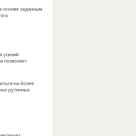
а-основе заданным
ога.
я усилий
ма позволяет
иться на-более
пных рутинных
фиксирует