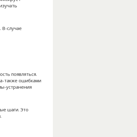
изучать
 В-случае
сть появляться.
 а-также ошибками
мы-устранения
ые шаги. Это
.