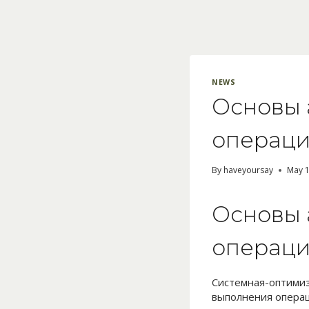
Skip
to
content
NEWS
Основы 
операц
By
haveyoursay
May 1
Основы 
операц
Системная-оптими
выполнения операц