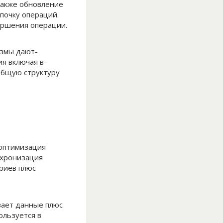
также обновление
почку операций.
ершения операции.
измы дают-
я включая в-
общую структуру
-оптимизация
нхронизация
риев плюс
вает данные плюс
ользуется в