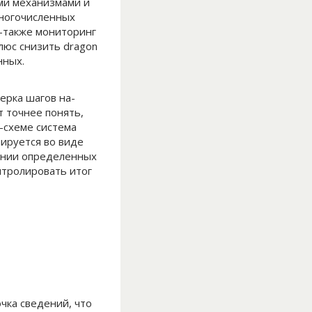
ми механизмами и
многочисленных
а-также мониторинг
люс снизить dragon
нных.
ерка шагов на-
 точнее понять,
-схеме система
ируется во виде
лении определенных
нтролировать итог
чка сведений, что