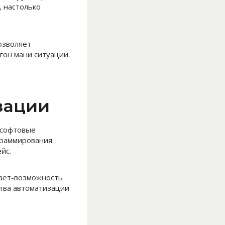
, настолько
озволяет
гон мани ситуации.
зации
 софтовые
граммирования.
йс.
дает-возможность
ства автоматизации