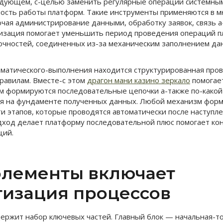
едующем, с-целью заменить регулярные операции системны
ость работы платформ. Такие инструменты применяются в 
ючая администрирование данными, обработку заявок, связь 
изация помогает уменьшить период проведения операций п
очностей, соединенных из-за механическим заполнением да
оматического-выполнения находится структурированная пров
равилам. Вместе-с этом
драгон мани казино зеркало
помогает
м формируются последовательные цепочки а-также по-какой
я на фундаменте полученных данных. Любой механизм форм
и этапов, которые проводятся автоматически после наступ
дход делает платформу последовательной плюс помогает ко
ций.
элементы включает
тизация процессов
ержит набор ключевых частей. Главный блок — начальная-то