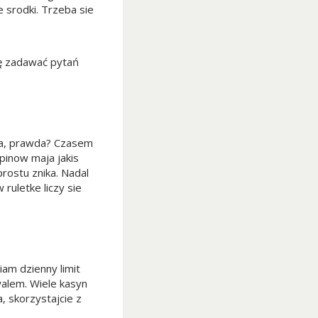
 srodki. Trzeba sie
ię zadawać pytań
cia, prawda? Czasem
pinow maja jakis
prostu znika. Nadal
ruletke liczy sie
iam dzienny limit
walem. Wiele kasyn
, skorzystajcie z