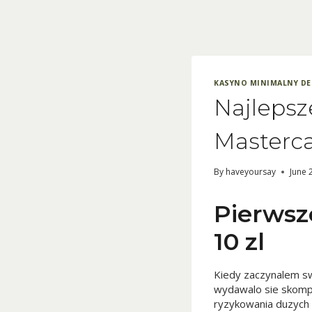
Skip
to
content
KASYNO MINIMALNY DEP
Najlepsz
Masterca
By
haveyoursay
June 
Pierwsz
10 zl
Kiedy zaczynalem sw
wydawalo sie skompl
ryzykowania duzych p