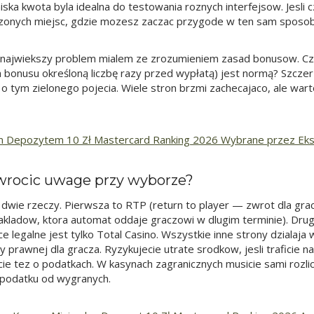
iska kwota byla idealna do testowania roznych interfejsow. Jesli 
dzonych miejsc, gdzie mozesz zaczac przygode w ten sam sposo
 najwiekszy problem mialem ze zrozumieniem zasad bonusow. Cz
bonusu określoną liczbę razy przed wypłatą) jest normą? Szcze
o tym zielonego pojecia. Wiele stron brzmi zachecajaco, ale war
m Depozytem 10 Zł Mastercard Ranking 2026 Wybrane przez Ek
wrocic uwage przy wyborze?
ie rzeczy. Pierwsza to RTP (return to player — zwrot dla gracz
kladow, ktora automat oddaje graczowi w dlugim terminie). Druga
e legalne jest tylko Total Casino. Wszystkie inne strony dzialaja 
 prawnej dla gracza. Ryzykujecie utrate srodkow, jesli traficie n
ie tez o podatkach. W kasynach zagranicznych musicie sami rozlic
 podatku od wygranych.