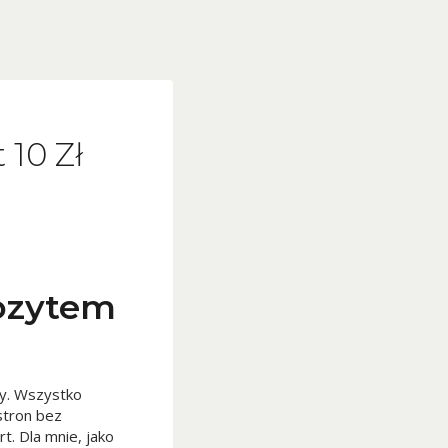
10 Zł
pozytem
ny. Wszystko
stron bez
t. Dla mnie, jako