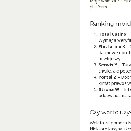
Moje wnioski z test
platform
Ranking moic
Total Casino
– 
Wymaga weryfika
Platforma X
– 
darmowe obroty 
nowicjuszy.
Serwis Y
– Tuta
chwile, ale pot
Portal Z
– Dobr
klimat prawdziw
Strona W
– Int
odpowiada na ka
Czy warto uz
Wplata za pomoca Ma
Niektore kasyna akce