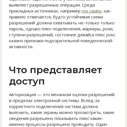
выявляет разрешенные операции. Среди
прикладных источниках, например
rox casino
, как-
правило отмечается, будто устойчивая схема
разрешений должна охватывать не-только только
пароль, однако плюс подключения, маркеры, роли,
ступени разрешений, состояние девайса плюс рокс
казино признаки подозрительной поведенческой-
активности.
Что представляет
доступ
Авторизация — это механизм оценки разрешений
в-пределах электронной системы. Вслед-за
корректного подключения система должна
выяснить, какие экраны можно просмотреть, какие
сведения разрешено показывать плюс какие-
именно процессы разрешено проводить. Один