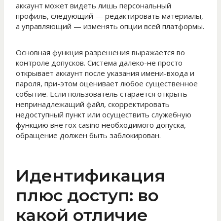
аккаунт может видеть лишь персональный
профиль, следующий — редактировать материалы,
а управляющий — изменять опции всей платформы.
Основная функция разрешения выражается во
контроле допусков. Система далеко-не просто
открывает аккаунт после указания имени-входа и
пароля, при-этом оценивает любое существенное
событие. Если пользователь старается открыть
непринадлежащий файл, скорректировать
недоступный пункт или осуществить служебную
функцию вне rox casino необходимого допуска,
обращение должен быть заблокирован.
Идентификация
плюс доступ: во
какой отличие