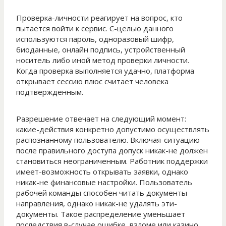
Проверка-личности реагирует на вопрос, кто
пытается войти к сервис. С-целью данного
используются пароль, одноразовый шифр,
биоданные, онлайн подпись, устройственный
носитель либо иной метод проверки личности.
Когда проверка выполняется удачно, платформа
открывает сессию плюс считает человека
подтвержденным.
Разрешение отвечает на следующий момент:
какие-действия конкретно допустимо осуществлять
распознанному пользователю. Включая-ситуацию
после правильного доступа допуск никак-не должен
становиться неограниченным. Работник поддержки
имеет-возможность открывать заявки, однако
никак-не финансовые настройки. Пользователь
рабочей команды способен читать документы
направления, однако никак-не удалять эти-
документы. Такое распределение уменьшает
последствия в-случае ошибке, взломе или казино