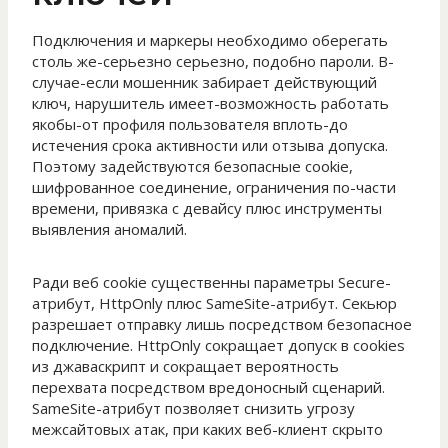
Подключения и маркеры необходимо оберегать
столь же-серьезно серьезно, подобно пароли. В-
случае-если мошенник забирает действующий
ключ, нарушитель имеет-возможность работать
якобы-от профиля пользователя вплоть-до
истечения срока активности или отзыва допуска.
Поэтому задействуются безопасные cookie,
шифрованное соединение, ограничения по-части
времени, привязка с девайсу плюс инструменты
выявления аномалий.
Ради веб cookie существенны параметры Secure-
атрибут, HttpOnly плюс SameSite-атрибут. Секьюр
разрешает отправку лишь посредством безопасное
подключение. HttpOnly сокращает допуск в cookies
из джаваскрипт и сокращает вероятность
перехвата посредством вредоносный сценарий.
SameSite-атрибут позволяет снизить угрозу
межсайтовых атак, при каких веб-клиент скрыто