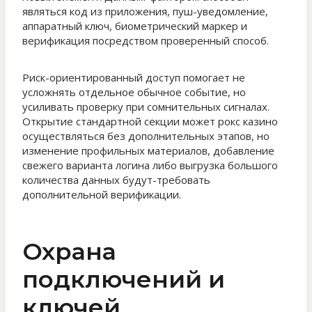
являться код из приложения, пуш-уведомление,
аппаратный ключ, биометрический маркер и
верификация посредством проверенный способ.
Риск-ориентированный доступ помогает не
усложнять отдельное обычное событие, но
усиливать проверку при сомнительных сигналах.
Открытие стандартной секции может рокс казино
осуществляться без дополнительных этапов, но
изменение профильных материалов, добавление
свежего варианта логина либо выгрузка большого
количества данных будут-требовать
дополнительной верификации.
Охрана
подключений и
ключей