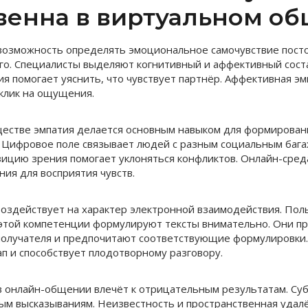
венна в виртуальном об
возможность определять эмоциональное самочувствие пост
его. Специалисты выделяют когнитивный и аффективный сос
ия помогает уяснить, что чувствует партнёр. Аффективная э
клик на ощущения.
естве эмпатия делается основным навыком для формирован
Цифровое поле связывает людей с разным социальным бага
зицию зрения помогает уклоняться конфликтов. Онлайн-сред
ния для восприятия чувств.
воздействует на характер электронной взаимодействия. Пол
этой компетенции формулируют тексты внимательно. Они п
олучателя и предпочитают соответствующие формулировки.
ап и способствует плодотворному разговору.
 онлайн-общении влечёт к отрицательным результатам. Су
ым высказываниям. Неизвестность и пространственная удал