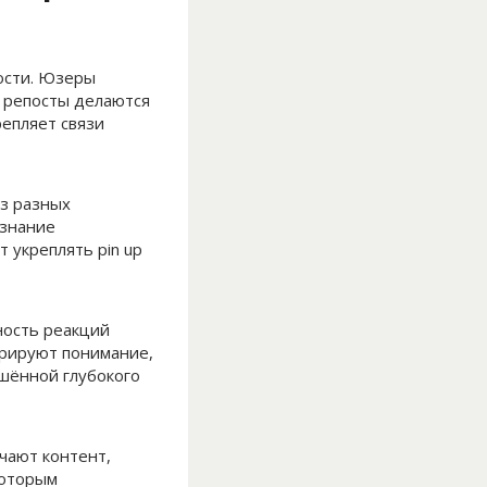
ости. Юзеры
и репосты делаются
епляет связи
з разных
ознание
 укреплять pin up
ность реакций
рируют понимание,
шённой глубокого
чают контент,
которым