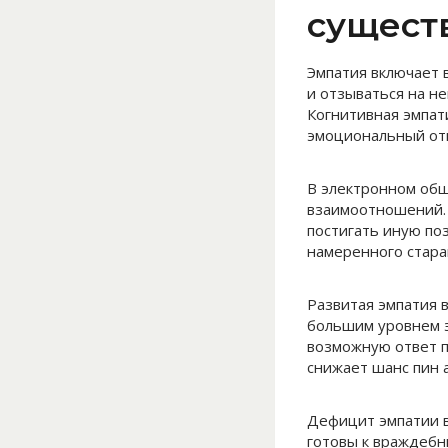
сущест
Эмпатия включает 
и отзываться на н
Когнитивная эмпат
эмоциональный от
В электронном общ
взаимоотношений. 
постигать иную по
намеренного стара
Развитая эмпатия 
большим уровнем 
возможную ответ п
снижает шанс пин 
Дефицит эмпатии в
готовы к враждебн