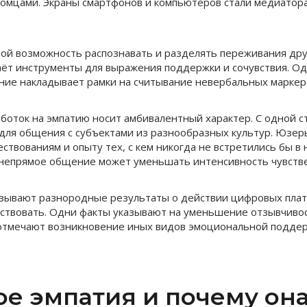
комцами. Экраны смартфонов и компьютеров стали медиатор
бой возможность распознавать и разделять переживания дру
ёт инструменты для выражения поддержки и сочувствия. О
ие накладывает рамки на считывание невербальных маркер
боток на эмпатию носит амбивалентный характер. С одной 
для общения с субъектами из разнообразных культур. Юзе
ствованиям и опыту тех, с кем никогда не встретились бы в
 непрямое общение может уменьшать интенсивность чувстве
азывают разнородные результаты о действии цифровых пла
ствовать. Одни факты указывают на уменьшение отзывчиво
отмечают возникновение иных видов эмоциональной поддер
ое эмпатия и почему он