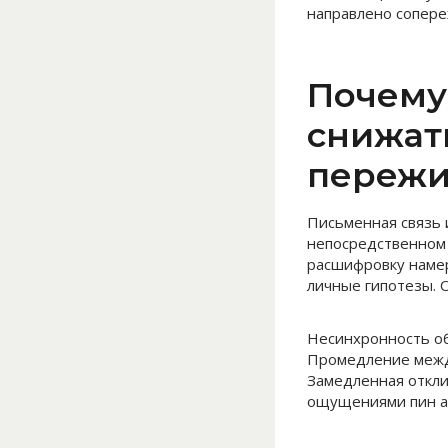
направлено сопере
Почему
снижат
пережи
Письменная связь 
непосредственном 
расшифровку намер
личные гипотезы. 
Несинхронность о
Промедление между
Замедленная откли
ощущениями пин ап