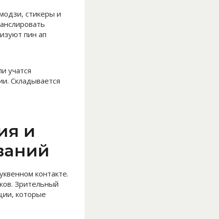
модзи, стикеры и
ранслировать
изуют пин ап
и учатся
ии. Складывается
ия и
ваний
уквенном контакте.
ков. Зрительный
ции, которые