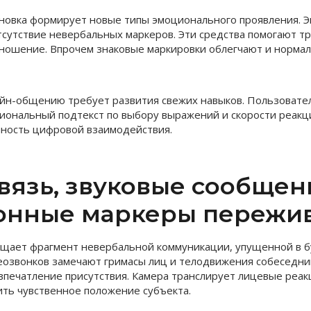
новка формирует новые типы эмоционального проявления. Э
сутствие невербальных маркеров. Эти средства помогают т
ношение. Впрочем знаковые маркировки облегчают и нормал
йн-общению требует развития свежих навыков. Пользовател
иональный подтекст по выбору выражений и скорости реакц
ность цифровой взаимодействия.
вязь, звуковые сообщен
онные маркеры пережи
щает фрагмент невербальной коммуникации, упущенной в б
озвонков замечают гримасы лиц и телодвижения собеседни
 впечатление присутствия. Камера транслирует лицевые реак
ть чувственное положение субъекта.