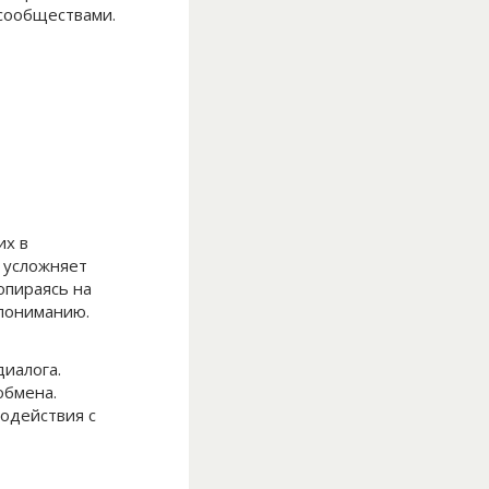
сообществами.
их в
 усложняет
опираясь на
епониманию.
иалога.
обмена.
одействия с