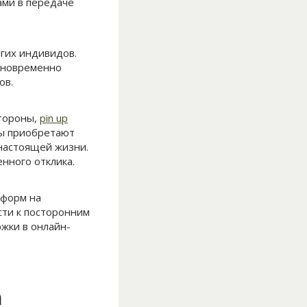
ами в передаче
гих индивидов.
дновременно
ов.
стороны,
pin up
ры приобретают
 настоящей жизни.
нного отклика.
тформ на
сти к посторонним
жки в онлайн-
а