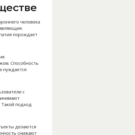
ществе
ороннего человека
тавляющие.
мпатия порождает
ия
жом. Способность
а нуждается
ьзователи с
ринимают
 Такой подход
бъекты делаются
ённость снижают