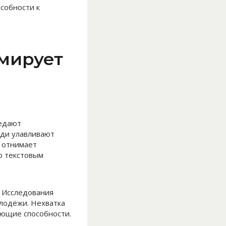
собности к
мирует
редают
юди улавливают
 отнимает
о текстовым
. Исследования
лодёжи. Нехватка
ующие способности.