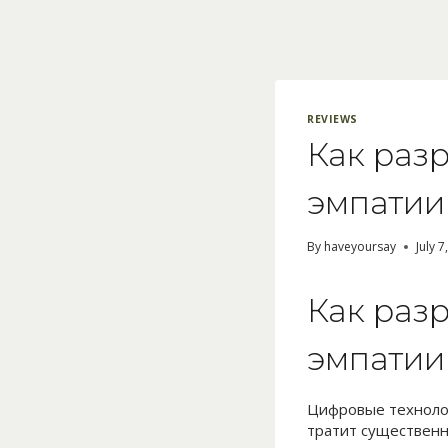
Skip
to
content
REVIEWS
Как раз
эмпатии
By
haveyoursay
July 7
Как раз
эмпатии
Цифровые техноло
тратит существенн