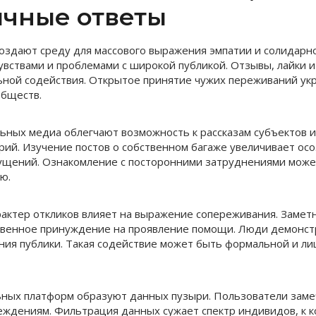
ичные ответы
оздают среду для массового выражения эмпатии и солидарн
увствами и проблемами с широкой публикой. Отзывы, лайки 
ной содействия. Открытое принятие чужих переживаний укр
обществ.
ных медиа облегчают возможность к рассказам субъектов и
рий. Изучение постов о собственном багаже увеличивает ос
щений. Ознакомление с посторонними затруднениями может
ю.
ктер откликов влияет на выражение сопереживания. Замет
венное принуждение на проявление помощи. Люди демонст
ния публики. Такая содействие может быть формальной и ли
ных платформ образуют данных пузыри. Пользователи заме
ждениям. Фильтрация данных сужает спектр индивидов, к 