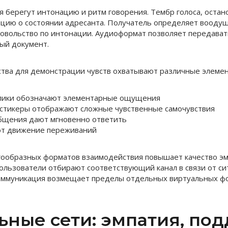
я берегут интонацию и ритм говорения. Тембр голоса, остан
цию о состоянии адресанта. Получатель определяет вооду
овольство по интонации. Аудиоформат позволяет передавать
ный документ.
тва для демонстрации чувств охватывают различные элемен
лики обозначают элементарные ощущения
стикеры отображают сложные чувственные самочувствия
бщения дают мгновенно ответить
ют движение переживаний
ообразных форматов взаимодействия повышает качество э
ользователи отбирают соответствующий канал в связи от си
оммуникация возмещает пределы отдельных виртуальных ф
ьные сети: эмпатия, по