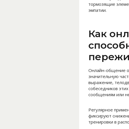
тормозящие элемен
эмпатии.
Как он
способ
пережи
Онлайн-общение о
значительную част
выражение, телодв
собеседников этих
сообщениям или н
Регулярное примен
фиксируют снижени
тренировки в расп