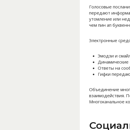
Голосовые послани
передают информа
утомление или нед
чем пин ап буквен
Электронные средс
Эмодзи и смай
Динамические 
Ответы на соо
Гифки переда
Объединение мног
взаимодействия. П
Многоканальное к
Социал