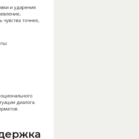
овки и ударения
шевление,
 чувства точнее,
ты:
моционального
туации диалога.
орматов.
ддержка