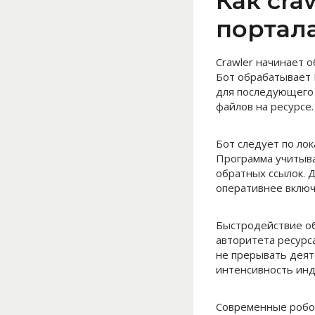
Как cra
портал
Crawler начинает о
Бот обрабатывает 
для последующего 
файлов на ресурсе.
Бот следует по ло
Программа учитыва
обратных ссылок. 
оперативнее включ
Быстродействие об
авторитета ресурса
не прерывать деят
интенсивность инд
Современные робот