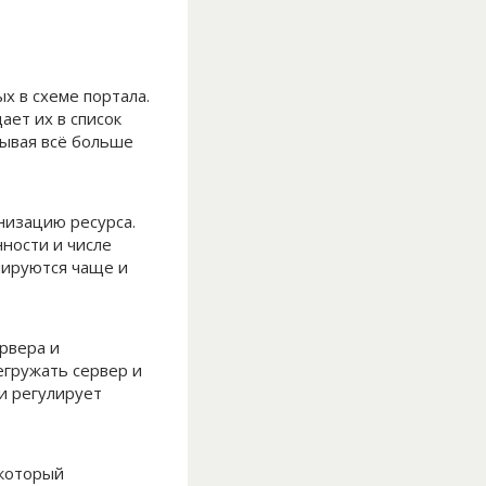
ых в схеме портала.
ет их в список
тывая всё больше
низацию ресурса.
ности и числе
нируются чаще и
рвера и
егружать сервер и
и регулирует
 который