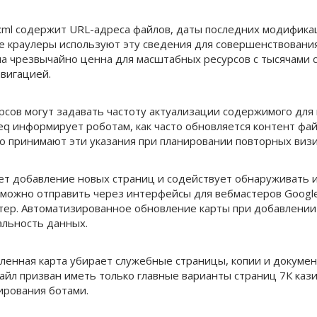
xml содержит URL-адреса файлов, даты последних модифика
е краулеры используют эту сведения для совершенствовани
ма чрезвычайно ценна для масштабных ресурсов с тысячами 
вигацией.
рсов могут задавать частоту актуализации содержимого для
eq информирует роботам, как часто обновляется контент фа
no принимают эти указания при планировании повторных визи
яет добавление новых страниц и содействует обнаруживать
можно отправить через интерфейсы для вебмастеров Google
тер. Автоматизированное обновление карты при добавлении
альность данных.
ленная карта убирает служебные страницы, копии и докумен
айл призван иметь только главные варианты страниц 7К кази
ирования ботами.