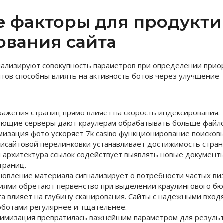
е факторы для продукти
ования сайта
ализируют совокупность параметров при определении прио
айтов способны влиять на активность ботов через улучшение
ражения страниц прямо влияет на скорость индексирования.
ющие серверы дают краулерам обрабатывать больше файло
мизация фото ускоряет 7k casino функционирование поисковы
рисайтовой перелинковки устанавливает достижимость стран
 архитектура ссылок содействует выявлять новые документ
траниц.
новление материала сигнализирует о потребности частых виз
иями обретают первенство при выделении краулингового бю
та влияет на глубину сканирования. Сайты с надежными вхо
оботами регулярнее и тщательнее.
имизация превратилась важнейшим параметром для резуль