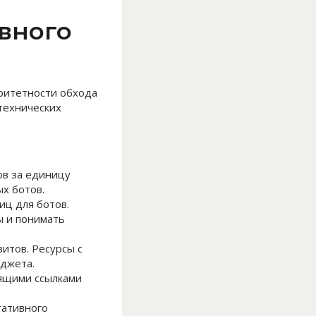
вного
ритетности обхода
 технических
в за единицу
х ботов.
иц для ботов.
ы и понимать
итов. Ресурсы с
джета.
дящими ссылками
тативного