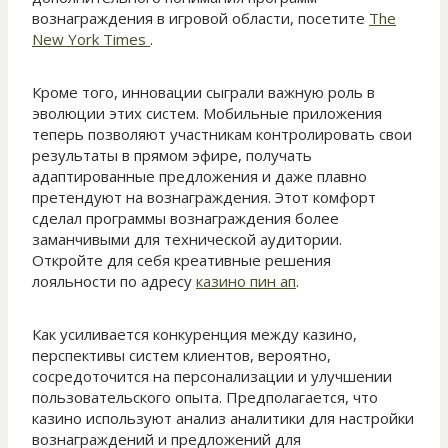
вознаграждения в игровой области, посетите
The
New York Times
.
Кроме того, инновации сыграли важную роль в
эволюции этих систем. Мобильные приложения
теперь позволяют участникам контролировать свои
результаты в прямом эфире, получать
адаптированные предложения и даже плавно
претендуют на вознаграждения. Этот комфорт
сделал программы вознаграждения более
заманчивыми для технической аудитории.
Откройте для себя креативные решения
лояльности по адресу
казино пин ап
.
Как усиливается конкуренция между казино,
перспективы систем клиентов, вероятно,
сосредоточится на персонализации и улучшении
пользовательского опыта. Предполагается, что
казино используют анализ аналитики для настройки
вознаграждений и предложений для