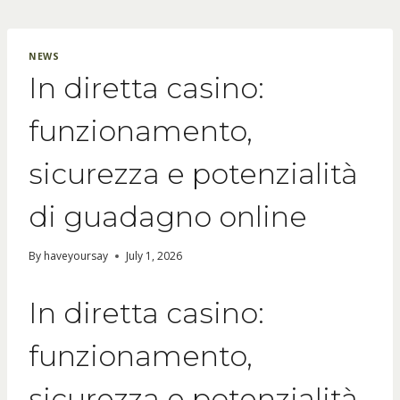
Skip
to
content
NEWS
In diretta casino:
funzionamento,
sicurezza e potenzialità
di guadagno online
By
haveyoursay
July 1, 2026
In diretta casino:
funzionamento,
sicurezza e potenzialità