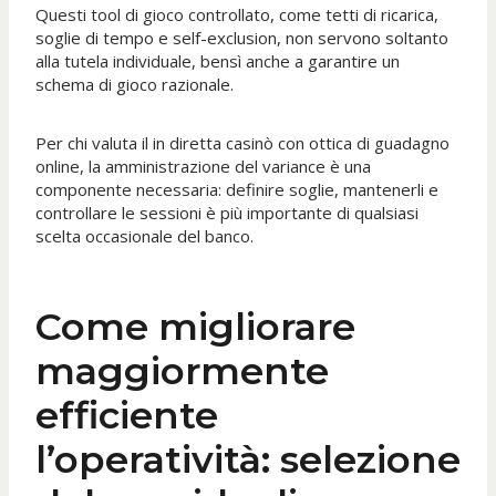
Questi tool di gioco controllato, come tetti di ricarica,
soglie di tempo e self-exclusion, non servono soltanto
alla tutela individuale, bensì anche a garantire un
schema di gioco razionale.
Per chi valuta il in diretta casinò con ottica di guadagno
online, la amministrazione del variance è una
componente necessaria: definire soglie, mantenerli e
controllare le sessioni è più importante di qualsiasi
scelta occasionale del banco.
Come migliorare
maggiormente
efficiente
l’operatività: selezione