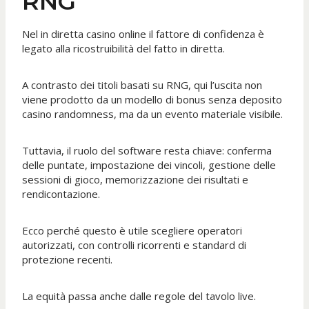
RNG
Nel in diretta casino online il fattore di confidenza è
legato alla ricostruibilità del fatto in diretta.
A contrasto dei titoli basati su RNG, qui l’uscita non
viene prodotto da un modello di bonus senza deposito
casino randomness, ma da un evento materiale visibile.
Tuttavia, il ruolo del software resta chiave: conferma
delle puntate, impostazione dei vincoli, gestione delle
sessioni di gioco, memorizzazione dei risultati e
rendicontazione.
Ecco perché questo è utile scegliere operatori
autorizzati, con controlli ricorrenti e standard di
protezione recenti.
La equità passa anche dalle regole del tavolo live.