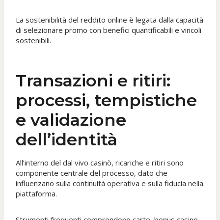
La sostenibilità del reddito online è legata dalla capacità
di selezionare promo con benefici quantificabili e vincoli
sostenibili.
Transazioni e ritiri:
processi, tempistiche
e validazione
dell’identità
All’interno del dal vivo casinò, ricariche e ritiri sono
componente centrale del processo, dato che
influenzano sulla continuità operativa e sulla fiducia nella
piattaforma.
Strumenti frequenti comprendono carte, bonus casino