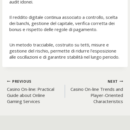
audit idonei.
Il reddito digitale continua associato a controllo, scelta
dei banchi, gestione del capitale, verifica corretta dei
bonus e rispetto delle regole di pagamento.
Un metodo tracciabile, costruito su tetti, misure e
gestione del rischio, permette di ridurre l’esposizione
alle oscillazioni e di garantire stabilità nel lungo periodo.
Post
PREVIOUS
NEXT
Casino On-line: Practical
Casino On-line Trends and
navigation
Guide about Online
Player-Oriented
Gaming Services
Characteristics