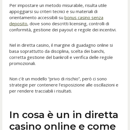
Per impostare un metodo misurabile, risulta utile
appoggiarsi su criteri tecnici e su materiali di
orientamento accessibili su
bonus casino senza
deposito
, dove sono descritti licensing, controlli di
conformità, gestione dei payout e regole dei incentivi.
Nel in diretta casino, il margine di guadagno online si
basa soprattutto da disciplina, scelta dei banchi,
corretta gestione del bankroll e verifica delle regole
promozionali.
Non c’è un modello “privo di rischio”, però ci sono
strategie per contenere l’esposizione alle oscillazioni e
per rendere tracciabili i risultati.
In cosa è un in diretta
casino online e come