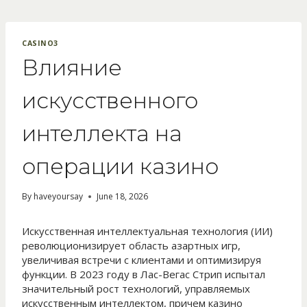
Skip
to
content
CASINO3
Влияние
искусственного
интеллекта на
операции казино
By
haveyoursay
June 18, 2026
Искусственная интеллектуальная технология (ИИ)
революционизирует область азартных игр,
увеличивая встречи с клиентами и оптимизируя
функции. В 2023 году в Лас-Вегас Стрип испытал
значительный рост технологий, управляемых
искусственным интеллектом, причем казино