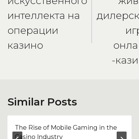
искусственного
жив
интеллекта на
дилерск
операции
иг
казино
онла
-каз
Similar Posts
The Rise of Mobile Gaming in the
Casino Industry