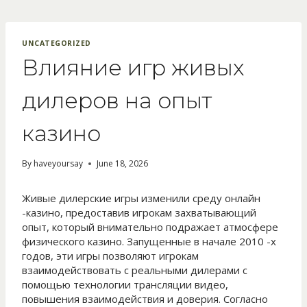
Skip
to
content
UNCATEGORIZED
Влияние игр живых
дилеров на опыт
казино
By
haveyoursay
June 18, 2026
Живые дилерские игры изменили среду онлайн
-казино, предоставив игрокам захватывающий
опыт, который внимательно подражает атмосфере
физического казино. Запущенные в начале 2010 -х
годов, эти игры позволяют игрокам
взаимодействовать с реальными дилерами с
помощью технологии трансляции видео,
повышения взаимодействия и доверия. Согласно