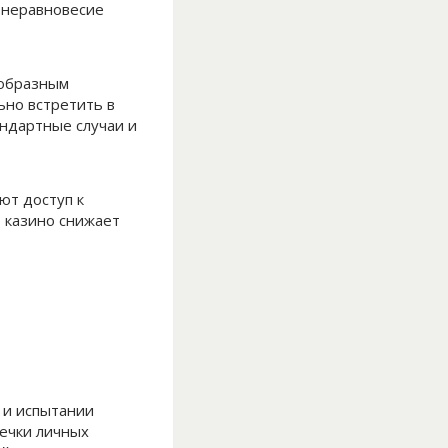
 неравновесие
ообразным
ьно встретить в
ндартные случаи и
ют доступ к
 казино снижает
 и испытании
течки личных