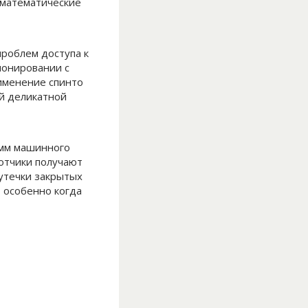
 математические
роблем доступа к
ионировании с
именение спинто
й деликатной
амм машинного
отчики получают
утечки закрытых
 особенно когда