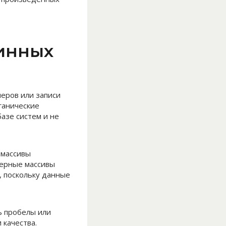
линных
еров или записи
ганические
азе систем и не
 массивы
терные массивы
 поскольку данные
ь пробелы или
качества.