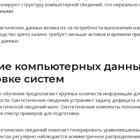
олируют структуру компьютерной сведений, что нереально
нными.
ктических данных велика из-за потребности выполнения из
одство spinto казино требует меньше активов и времени пр
 данных.
ие компьютерных данны
овке систем
 обучения предполагают крупных количеств информации дл
сти. Синтетические сведения устраняют задачу дефицита 
актической сведений мало. Синтетические комплекты попол
я спектр примеров для подготовки.
етических сведений помогает генерировать уравновешенны
ектах регулярно наблюдается асимметричное распределение