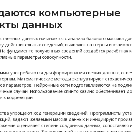
здаются компьютерные
кты данных
сственных данных начинается с анализа базового массива да
ру действительных сведений, выявляют паттерны и взаимос
 На фундаменте полученных сведений создаётся расчётная к
лавные параметры совокупности.
ммы употребляются для формирования свежих данных, отв
ернам. Математические методы эксплуатируют стохастичес
ов параметров. Нейронные сети подготавливаются на подли
чные случаи. Использование спинто казино обеспечивает д
ых корреляций.
ства упрощают ход генерации сведений. Программисты уст
кций, задают желаемый массив данных и инициируют произ
жение оценивает степень созданных данных, сопоставляя и
 исходного массива. Завершающий этап содержит валидаци