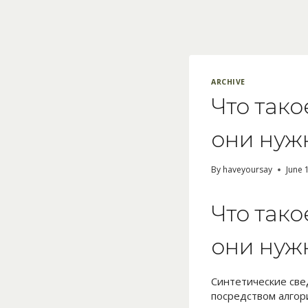
Skip
to
content
ARCHIVE
Что так
они нуж
By
haveyoursay
June 
Что так
они нуж
Синтетические све
посредством алгор