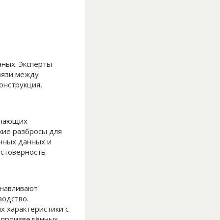
нных. Эксперты
вязи между
онструкция,
ечающих
кие разбросы для
нных данных и
остоверность
анавливают
водство.
х характеристики с
ю произведённых