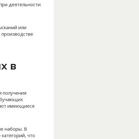
 при деятельности
ысканий или
и производстве
х в
я получения
обучающих
няют имеющиеся
е наборы. В
 категорий, что