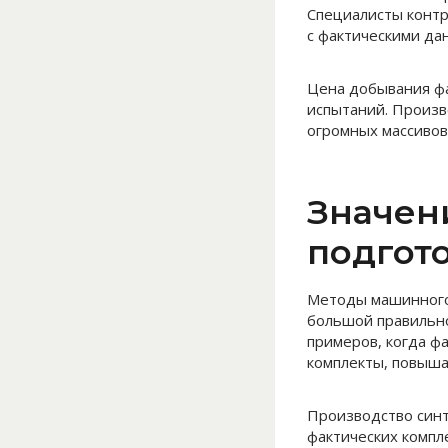
Специалисты контр
с фактическими да
Цена добывания фа
испытаний. Произв
огромных массивов
Значен
подгот
Методы машинного
большой правильно
примеров, когда ф
комплекты, повыша
Производство синт
фактических компл