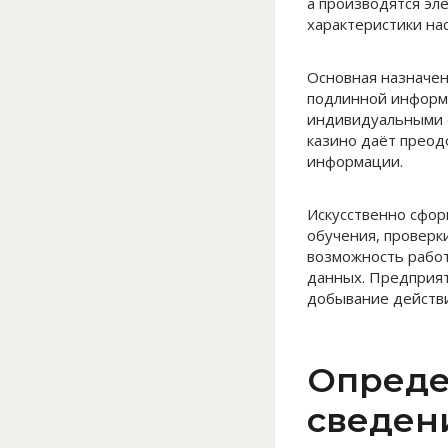
а производятся э
характеристики на
Основная назначен
подлинной информа
индивидуальными 
казино даёт преод
информации.
Искусственно сфо
обучения, проверк
возможность работ
данных. Предприят
добывание действи
Опреде
сведен