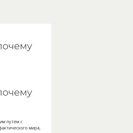
 почему
 почему
им путём с
фактического мира,