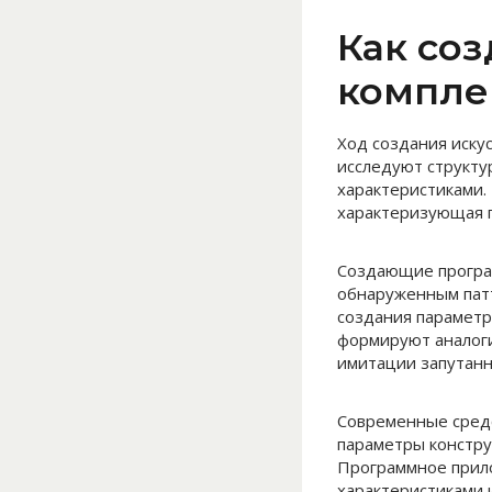
Как со
компле
Ход создания иску
исследуют структу
характеристиками.
характеризующая г
Создающие програ
обнаруженным патт
создания параметр
формируют аналоги
имитации запутанн
Современные сред
параметры констру
Программное прило
характеристиками