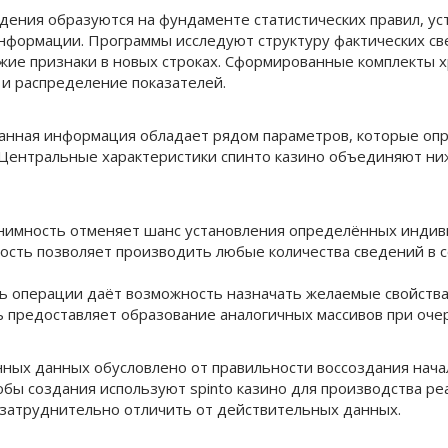
ения образуются на фундаменте статистических правил, ус
нформации. Программы исследуют структуру фактических св
жие признаки в новых строках. Сформированные комплекты х
и распределение показателей.
анная информация обладает рядом параметров, которые оп
 Центральные характеристики спинто казино объединяют н
нимность отменяет шанс установления определённых индив
сть позволяет производить любые количества сведений в с
ь операции даёт возможность назначать желаемые свойств
 предоставляет образование аналогичных массивов при оч
нных данных обусловлено от правильности воссоздания нача
бы создания используют spinto казино для производства р
 затруднительно отличить от действительных данных.