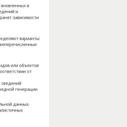
тановленных в
едений и
ранят зависимости
ределяют варианты
ижеперечисленные
идов или объектов
оответствии от
а сведений
ередной генерации
льной данных.
еалистичных