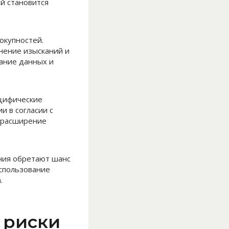
й становится
окупностей.
нение изысканий и
ание данных и
ецифические
 в согласии с
 расширение
ния обретают шанс
Использование
.
 риски