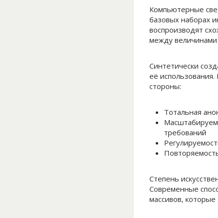
Компьютерные свед
базовых наборах и
воспроизводят схо
между величинами 
Синтетически созд
её использования.
стороны:
Тотальная ано
Масштабируемо
требований
Регулируемост
Повторяемость
Степень искусстве
Современные спосо
массивов, которые