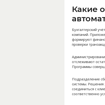
Какие 
автома
Бухгалтерский учё
компаний. Приложе
формируют финансо
проверки транзакц
Администрирование
отслеживают остат
Программы соверш
Подразделение сб
системы. Решения 
соединиться с кли
соответственно ус