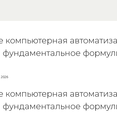
ое компьютерная автоматиз
: фундаментальное формул
и
, 2026
ое компьютерная автоматиз
: фундаментальное формул