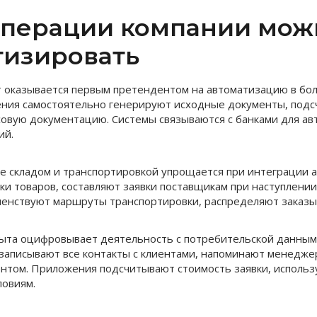
операции компании мож
тизировать
т оказывается первым претендентом на автоматизацию в бо
ния самостоятельно генерируют исходные документы, подс
вую документацию. Системы связываются с банками для ав
ий.
 складом и транспортировкой упрощается при интеграции а
ки товаров, составляют заявки поставщикам при наступлении
енствуют маршруты транспортировки, распределяют заказы
ыта оцифровывает деятельность с потребительской данным
записывают все контакты с клиентами, напоминают менедже
ентом. Приложения подсчитывают стоимость заявки, использ
ловиям.