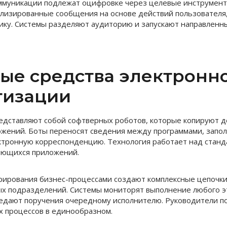
ммуникации подлежат оцифровке через целевые инструмент
ализированные сообщения на основе действий пользовател
ику. Системы разделяют аудиторию и запускают направленн
ые средства электронн
тизации
дставляют собой софтверных роботов, которые копируют де
жений. Боты переносят сведения между программами, запо
тронную корреспонденцию. Технология работает над станд
еющихся приложений.
ирования бизнес-процессами создают комплексные цепочки
х подразделений. Системы мониторят выполнение любого э
едают поручения очередному исполнителю. Руководители п
х процессов в единообразном.