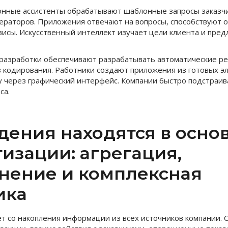
онные ассистенты обрабатывают шаблонные запросы заказч
ераторов. Приложения отвечают на вопросы, способствуют о
висы. Искусственный интеллект изучает цели клиента и пред
разработки обеспечивают разрабатывать автоматические р
 кодирования. Работники создают приложения из готовых э
у через графический интерфейс. Компании быстро подстраи
са.
дения находятся в осно
изации: агрегация,
нение и комплексная
ика
т со накопления информации из всех источников компании. 