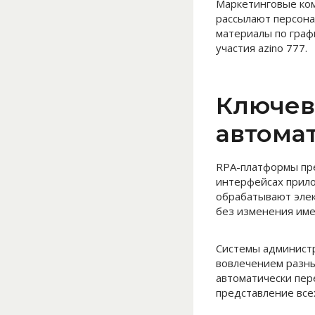
Маркетинговые ко
рассылают персон
материалы по граф
участия azino 777.
Ключев
автома
RPA-платформы пре
интерфейсах прило
обрабатывают элек
без изменения им
Системы администр
вовлечением разны
автоматически пер
представление все