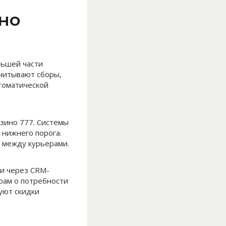
но
льшей части
читывают сборы,
томатической
зино 777. Системы
 нижнего порога.
 между курьерами.
и через CRM-
рам о потребности
уют скидки