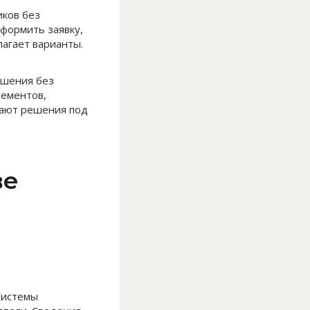
иков без
формить заявку,
лагает варианты.
ешения без
лементов,
вают решения под
ве
Системы