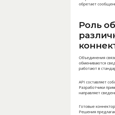
обретает сообщен
Роль о
различ
коннек
Объединения связ
обмениваются свед
работают в станда
API составляет соб
Разработчики прим
направляет сведен
Готовые коннектор
Решения предлага