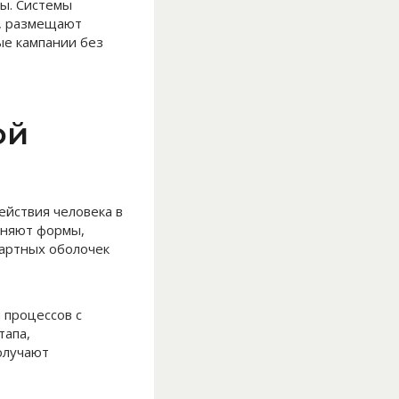
ы. Системы
я, размещают
ые кампании без
ой
йствия человека в
лняют формы,
артных оболочек
 процессов с
тапа,
олучают