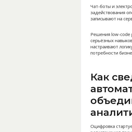
Чат-боты и электр
задействования оп
записывают на сер
Решения low-code 
серьёзных навыков
настраивают логик
потребности бизне
Как све
автомат
объеди
аналит
Оцифровка стартуе