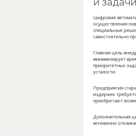
и задач
Цифровая автомати
осуществления пов
специальные решен
самостоятельно пр
Главная цель внед
минимизирует врем
приоритетных зада
усталости.
Предприятия стар
издержек требуетс
приобретают возмо
Дополнительная це
мгновенно отклика