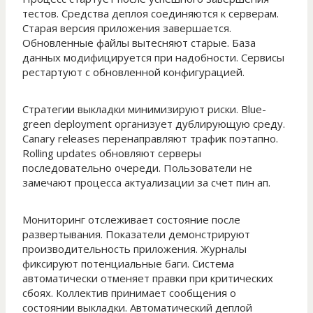
тестов. Средства деплоя соединяются к серверам.
Старая версия приложения завершается.
Обновленные файлы вытесняют старые. База
данных модифицируется при надобности. Сервисы
рестартуют с обновленной конфигурацией.
Стратегии выкладки минимизируют риски. Blue-
green deployment организует дублирующую среду.
Canary releases перенаправляют трафик поэтапно.
Rolling updates обновляют серверы
последовательно очереди. Пользователи не
замечают процесса актуализации за счет пин ап.
Мониторинг отслеживает состояние после
развертывания. Показатели демонстрируют
производительность приложения. Журналы
фиксируют потенциальные баги. Система
автоматически отменяет правки при критических
сбоях. Коллектив принимает сообщения о
состоянии выкладки. Автоматический деплой