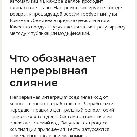
автоматизации. Каждое деплой проходит
одинаковые этапы. Настройка фиксируется в коде.
Возврат к предыдущей версии требует минуты.
Команда убеждена в предсказуемости итога.
Качество продукта улучшается за счет регулярному
методу к публикации модификаций.
Что обозначает
непрерывная
слияние
Непрерывная интеграция соединяет код от
множественных разработчиков. Разработчики
передают правки в центральный репозиторий
несколько раз в день. Система автоматически
извлекает свежий код. Запускается процесс
компиляции приложения. Тесты запускаются
немедленно после приема коммита.