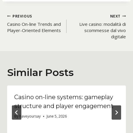
Post
PREVIOUS
NEXT
Casino On-line Trends and
Live casino: modalità di
navigation
Player-Oriented Elements
scommesse dal vivo
digitale
Similar Posts
Casino on-line systems: gameplay
structure and player engagement
By
haveyoursay
June 5, 2026