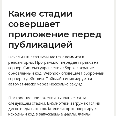
Какие стадии
совершает
приложение перед
публикацией
Начальный этап начинается с коммита в
репозиторий. Программист передает правки на
сервер. Система управления сборок сохраняет
обновленный код. Webhook оповещает сборочный
сервер о действии. Пайплайн инициируется
автоматически через несколько секунд.
Построение приложения выполняется на
следующем стадии. Библиотеки загружаются из
диспетчера пакетов. Компилятор конвертирует
исходный код в запускаемые файлы. Файлы