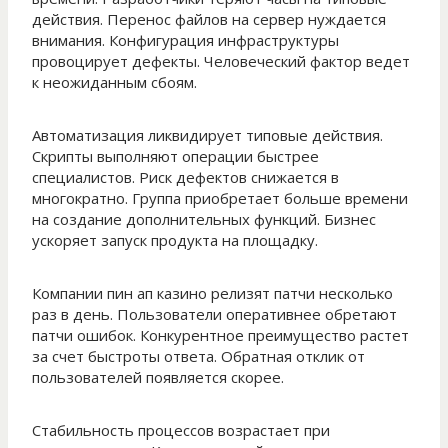
действия. Перенос файлов на сервер нуждается
внимания. Конфигурация инфраструктуры
провоцирует дефекты. Человеческий фактор ведет
к неожиданным сбоям.
Автоматизация ликвидирует типовые действия.
Скрипты выполняют операции быстрее
специалистов. Риск дефектов снижается в
многократно. Группа приобретает больше времени
на создание дополнительных функций. Бизнес
ускоряет запуск продукта на площадку.
Компании пин ап казино релизят патчи несколько
раз в день. Пользователи оперативнее обретают
патчи ошибок. Конкурентное преимущество растет
за счет быстроты ответа. Обратная отклик от
пользователей появляется скорее.
Стабильность процессов возрастает при