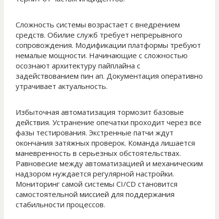
Сложность системы возрастает с внедрением
средств. Обилие служб требует непрерывного
сопровождения. Модификации платформы требуют
немалые мощности. Начинающие с сложностью
осознают архитектуру пайплайна с
задействованием пин ап. Документация оперативно
утрачивает актуальность.
Избыточная автоматизация тормозит базовые
действия. Устранение опечатки проходит через все
фазы тестирования. Экстренные патчи ждут
окончания затяжных проверок. Команда лишается
маневренность в серьезных обстоятельствах.
Равновесие между автоматизацией и механическим
надзором нуждается регулярной настройки.
Мониторинг самой системы CI/CD становится
самостоятельной миссией для поддержания
стабильности процессов.