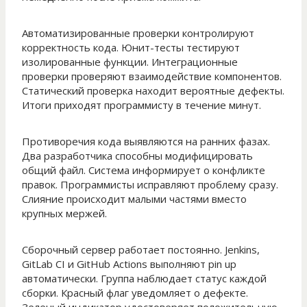
Автоматизированные проверки контролируют
корректность кода. Юнит-тесты тестируют
изолированные функции. Интеграционные
проверки проверяют взаимодействие компонентов.
Статический проверка находит вероятные дефекты.
Итоги приходят программисту в течение минут.
Противоречия кода выявляются на ранних фазах.
Два разработчика способны модифицировать
общий файл. Система информирует о конфликте
правок. Программисты исправляют проблему сразу.
Слияние происходит малыми частями вместо
крупных мержей.
Сборочный сервер работает постоянно. Jenkins,
GitLab CI и GitHub Actions выполняют pin up
автоматически. Группа наблюдает статус каждой
сборки. Красный флаг уведомляет о дефекте.