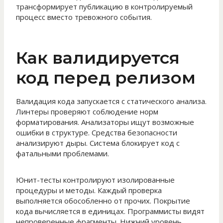
трансформирует публикацию в контролируемый
процесс вместо тревожного события.
Как валидируется
код перед релизом
Валидация кода запускается с статического анализа.
Линтеры проверяют соблюдение норм
форматирования. Анализаторы ищут возможные
ошибки в структуре. Средства безопасности
анализируют дыры. Система блокирует код с
фатальными проблемами.
Юнит-тесты контролируют изолированные
процедуры и методы. Каждый проверка
выполняется обособленно от прочих. Покрытие
кода вычисляется в единицах. Программисты видят
непроверенные фрагменты. Нижний уровень