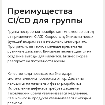
Преимущества
CI/CD для группы
Группа построения приобретает множество выгод
от применения CI/CD. Скорость публикации новых
функций возрастает в несколько многократно.
Программисты теряют меньше времени на
рутинные действия. Внимание перемещается на
создание выгоды для клиентов. Бизнес скорее
реагирует на потребности арены.
Качество кода повышается благодаря
систематическим проверкам pin up. Дефекты
находятся на начальных фазах разработки.
Исправление дефектов требует дешевле.
Технический бремя увеличивается медленнее.
Стабильность продукта увеличивается с каждым
релизом.