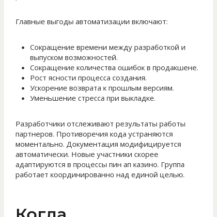
Главные выгоды автоматизации включают:
Сокращение времени между разработкой и
выпуском возможностей.
Сокращение количества ошибок в продакшене.
Рост ясности процесса создания.
Ускорение возврата к прошлым версиям.
Уменьшение стресса при выкладке.
Разработчики отслеживают результаты работы
партнеров. Противоречия кода устраняются
моментально. Документация модифицируется
автоматически. Новые участники скорее
адаптируются в процессы пин ап казино. Группа
работает координированно над единой целью.
Когда