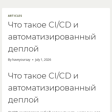
Skip
to
content
ARTICLES
Что такое CI/CD и
автоматизированный
деплой
By
haveyoursay
July 1, 2026
Что такое CI/CD и
автоматизированный
деплой