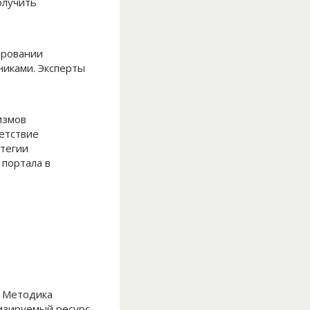
олучить
ировании
никами. Эксперты
измов
етствие
тегии
 портала в
. Методика
изируемый ресурс.