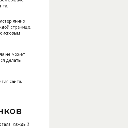
нта.
астер лично
ждой странице.
поисковым
ла не может
тся делать
тия сайта.
нков
ртала. Каждый