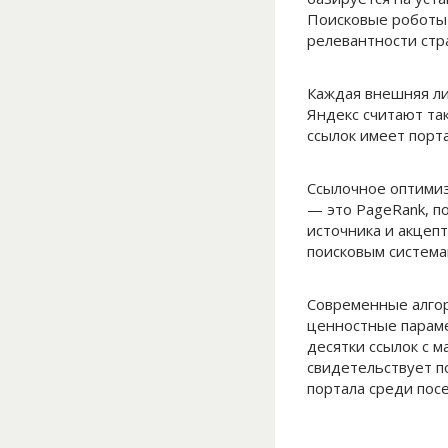
Поисковые роботы 
релевантности стр
Каждая внешняя ли
Яндекс считают та
ссылок имеет порт
Ссылочное оптимиз
— это PageRank, п
источника и акцеп
поисковым система
Современные алгор
ценностные параме
десятки ссылок с 
свидетельствует п
портала среди пос