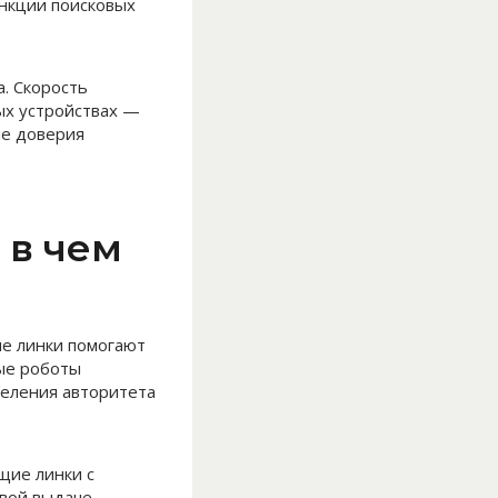
анкции поисковых
. Скорость
ых устройствах —
ше доверия
 в чем
ие линки помогают
вые роботы
деления авторитета
щие линки с
вой выдаче.