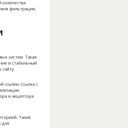
й количества
тмов фильтрации.
и
ых систем. Такая
ние и стабильный
 сайту.
 ссылки. Ссылка с
ализации.
ора и акцептора
иторией. Такие
и для