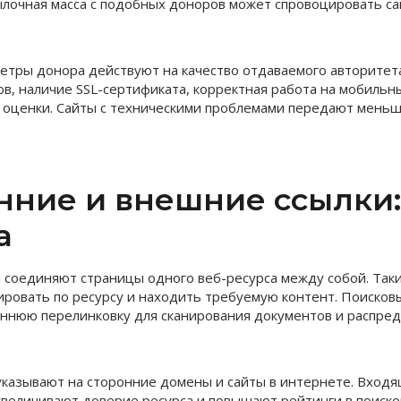
ылочная масса с подобных доноров может спровоцировать с
етры донора действуют на качество отдаваемого авторитета
ов, наличие SSL-сертификата, корректная работа на мобильн
 оценки. Сайты с техническими проблемами передают мень
нние и внешние ссылки:
а
 соединяют страницы одного веб-ресурса между собой. Так
ировать по ресурсу и находить требуемую контент. Поиско
ннюю перелинковку для сканирования документов и распре
казывают на сторонние домены и сайты в интернете. Входя
увеличивают доверие ресурса и повышают рейтинги в поиско