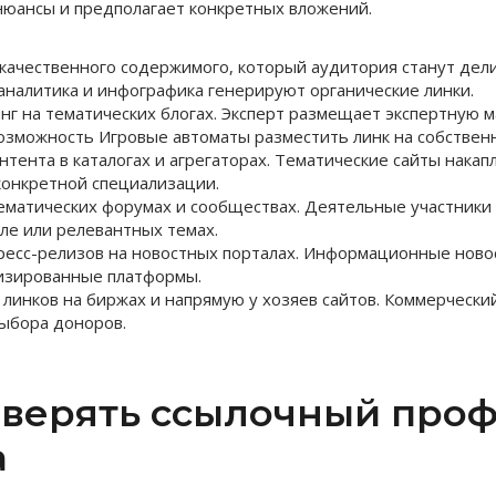
нюансы и предполагает конкретных вложений.
качественного содержимого, который аудитория станут дели
аналитика и инфографика генерируют органические линки.
нг на тематических блогах. Эксперт размещает экспертную 
озможность Игровые автоматы разместить линк на собственн
тента в каталогах и агрегаторах. Тематические сайты нака
конкретной специализации.
тематических форумах и сообществах. Деятельные участники 
ле или релевантных темах.
есс-релизов на новостных порталах. Информационные ново
изированные платформы.
линков на биржах и напрямую у хозяев сайтов. Коммерчески
ыбора доноров.
оверять ссылочный про
а