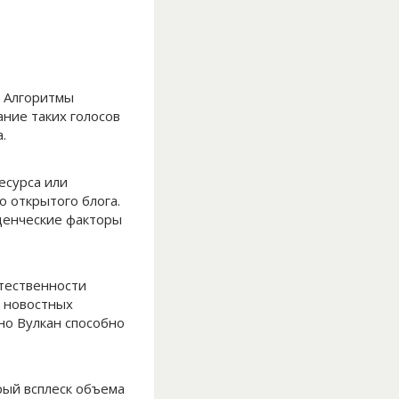
. Алгоритмы
ание таких голосов
.
есурса или
о открытого блога.
денческие факторы
тественности
: новостных
но Вулкан способно
рый всплеск объема