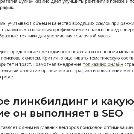
ратегия Вулкан казино дает улучшить рейтинги в поиске и п
рафик.
мы учитывают объем и качество входящих ссылок при ранж
с с развитым ссылочным профилем имеет плюсы перед сопер
разные техники для увеличения ссылочной массы.
инг предполагает методичного подхода и осознания механ
поисковых систем. Критично оценивать тематическую соотв
торитет и траст. Грамотная внедрение
топ казино онлайн
стра
тельный развитие органического трафика и повышение мест
среде.
кое линкбилдинг и какую
ие он выполняет в SEO
тавляет одним из главных векторов поисковой оптимизации
ановке ссылок на чужих сайтах, которые направляют на оптим