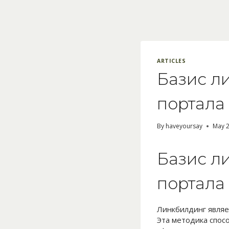
Skip
to
content
ARTICLES
Базис л
портала
By
haveyoursay
May 2
Базис л
портала
Линкбилдинг являе
Эта методика спосо