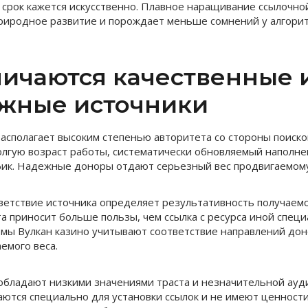
й срок кажется искусственно. Плавное наращивание ссылочно
риродное развитие и порождает меньше сомнений у алгори
личаются качественные 
жные источники
сполагает высоким степенью авторитета со стороны поисков
лгую возраст работы, систематически обновляемый наполне
ик. Надежные доноры отдают серьезный вес продвигаемому
ветствие источника определяет результативность получаемой
та приносит больше пользы, чем ссылка с ресурса иной специ
мы Вулкан казино учитывают соответствие направлений дон
емого веса.
обладают низкими значениями траста и незначительной ауд
каются специально для установки ссылок и не имеют ценност