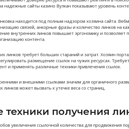
а надежные сайты казино Вулкан показывают уровень конте
нковка находится под полным надзором хозяина сайта. Вебм
анизацию связей, анкорные фразы и количество линков на ка
ение внутренних линков повышает эргономику и позволяет 
рганизацию контента.
х линков требует больших стараний и затрат. Хозяин порта
егулировать размещение ссылок на чужих ресурсах. Требуе
ент и применять различные техники привлечения ссылок.
ренними и внешними ссылками значим для органичного разви
 линков может вызвать к утечке веса со страниц.
е техники получения ли
собов увеличения ссылочной количества для продвижения по