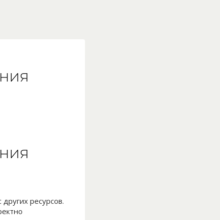
ения
ения
 других ресурсов.
ректно