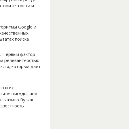
вторитетности и
горитмы Google и
 качественных
ьтатах поиска.
. Первый фактор
ким релевантностью
кста, который дает
о и их
ольше выгоды, чем
сы казино Вулкан
известность