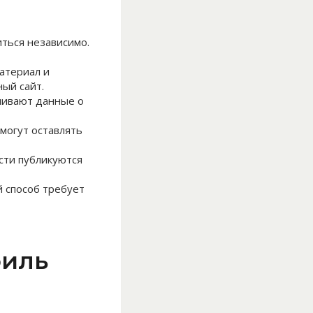
ться независимо.
материал и
ый сайт.
пливают данные о
могут оставлять
сти публикуются
й способ требует
филь