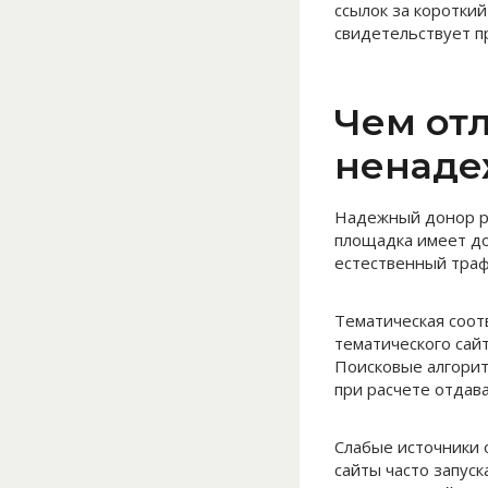
ссылок за коротки
свидетельствует п
Чем от
ненаде
Надежный донор ра
площадка имеет до
естественный траф
Тематическая соот
тематического сай
Поисковые алгорит
при расчете отдава
Слабые источники 
сайты часто запус