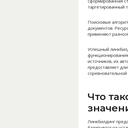
сформированная ст
таргетированный т
Поисковые алгорит
документов. Ресур
применяют разнооб
Успешный линкбилд
функционирования 
источников, их ав
предоставляет дли
соревновательной 
Что та
значен
Линкбилдинг предс
базируется на уст