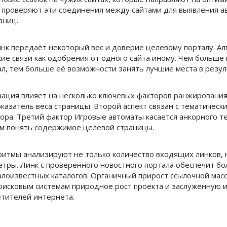
проверяют эти соединения между сайтами для выявления а
аниц.
нк передаёт некоторый вес и доверие целевому порталу. Ал
кие связи как одобрения от одного сайта иному. Чем больше
ал, тем больше её возможности занять лучшие места в резул
ация влияет на несколько ключевых факторов ранжирования
оказатель веса страницы. Второй аспект связан с тематичес
тора. Третий фактор Игровые автоматы касается анкорного те
м понять содержимое целевой страницы.
итмы анализируют не только количество входящих линков, н
тры. Линк с проверенного новостного портала обеспечит б
малоизвестных каталогов. Органичный прирост ссылочной мас
оисковым системам природное рост проекта и заслуженную 
етителей интернета.