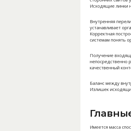
Исходящие линки н
Внутренняя перели
устанавливает орг
Корректная постро
системам понять о
Получение входящи
непосредственно р
качественный конт
Баланс между внут
Излишек исходящих
Главны
Имеется масса спо