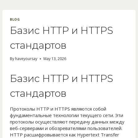
Skip
to
content
BLOG
Базис HTTP и HTTPS
стандартов
By
haveyoursay
May 13, 2026
Базис HTTP и HTTPS
стандартов
Протоколы HTTP и HTTPS являются собой
фундаментальные технологии текущего сети. Эти
протоколы осуществляют передачу данных между
веб-серверами и обозревателями пользователей.
HTTP расшифровывается как Hypertext Transfer