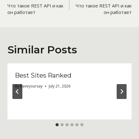
Что такое REST API и как
Что такое REST API и как
navigation
он работает
он работает
Similar Posts
Best Sites Ranked
By
haveyoursay
July 21, 2026